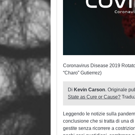
Coronavirus Disease 2019 Rotator 
“Charo” Gutierrez)
Di
Kevin Carson
. Originale pu
State as Cure or Cause?
Tradu
Leggendo le notizie sulla pandemia
conclusione che si tratta di una 
gestite senza ricorrere a costrizio