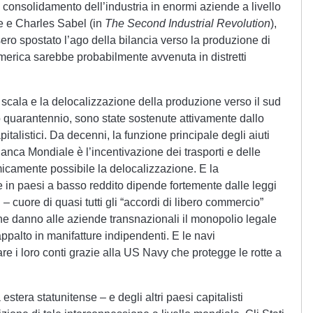
l consolidamento dell’industria in enormi aziende a livello
e e Charles Sabel (in
The Second Industrial Revolution
),
ero spostato l’ago della bilancia verso la produzione di
merica sarebbe probabilmente avvenuta in distretti
a scala e la delocalizzazione della produzione verso il sud
o quarantennio, sono state sostenute attivamente dallo
pitalistici. Da decenni, la funzione principale degli aiuti
 Banca Mondiale è l’incentivazione dei trasporti e delle
icamente possibile la delocalizzazione. E la
 in paesi a basso reddito dipende fortemente dalle leggi
 – cuore di quasi tutti gli “accordi di libero commercio”
he danno alle aziende transnazionali il monopolio legale
appalto in manifatture indipendenti. E le navi
e i loro conti grazie alla US Navy che protegge le rotte a
 estera statunitense – e degli altri paesi capitalisti