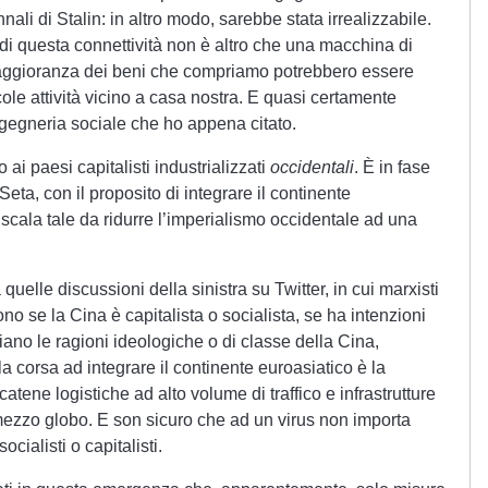
nali di Stalin: in altro modo, sarebbe stata irrealizzabile.
e di questa connettività non è altro che una macchina di
aggioranza dei beni che compriamo potrebbero essere
cole attività vicino a casa nostra. E quasi certamente
ngegneria sociale che ho appena citato.
 ai paesi capitalisti industrializzati
occidentali
. È in fase
eta, con il proposito di integrare il continente
u scala tale da ridurre l’imperialismo occidentale ad una
uelle discussioni della sinistra su Twitter, in cui marxisti
ttono se la Cina è capitalista o socialista, se ha intenzioni
ano le ragioni ideologiche o di classe della Cina,
la corsa ad integrare il continente euroasiatico è la
atene logistiche ad alto volume di traffico e infrastrutture
 mezzo globo. E son sicuro che ad un virus non importa
cialisti o capitalisti.