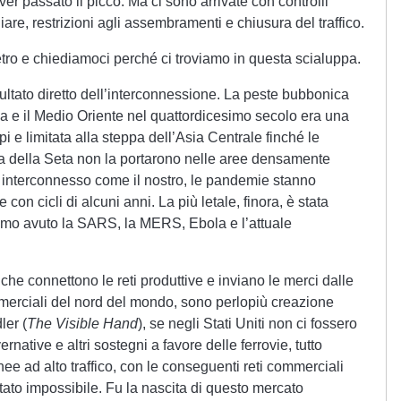
er passato il picco. Ma ci sono arrivate con controlli
giare, restrizioni agli assembramenti e chiusura del traffico.
ro e chiediamoci perché ci troviamo in questa scialuppa.
isultato diretto dell’interconnessione. La peste bubbonica
a e il Medio Oriente nel quattordicesimo secolo era una
pi e limitata alla steppa dell’Asia Centrale finché le
 della Seta non la portarono nelle aree densamente
 interconnesso come il nostro, le pandemie stanno
on cicli di alcuni anni. La più letale, finora, è stata
iamo avuto la SARS, la MERS, Ebola e l’attuale
che connettono le reti produttive e inviano le merci dalle
ommerciali del nord del mondo, sono perlopiù creazione
ler (
The Visible Hand
), se negli Stati Uniti non ci fossero
ernative e altri sostegni a favore delle ferrovie, tutto
inee ad alto traffico, con le conseguenti reti commerciali
stato impossibile. Fu la nascita di questo mercato