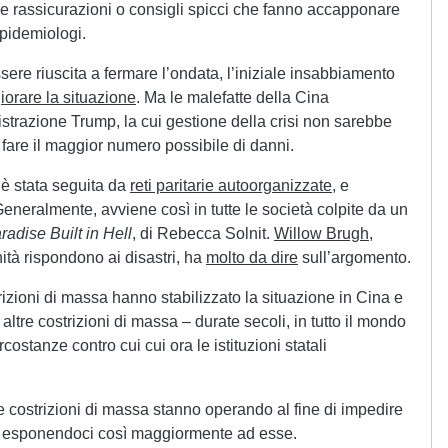
se rassicurazioni o consigli spicci che fanno accapponare
epidemiologi.
ere riuscita a fermare l’ondata, l’iniziale insabbiamento
iorare la situazione
. Ma le malefatte della Cina
istrazione Trump, la cui gestione della crisi non sarebbe
i fare il maggior numero possibile di danni.
o è stata seguita da
reti paritarie autoorganizzate
, e
eneralmente, avviene così in tutte le società colpite da un
radise Built in Hell
, di Rebecca Solnit.
Willow Brugh
,
tà rispondono ai disastri, ha
molto da dire
sull’argomento.
ioni di massa hanno stabilizzato la situazione in Cina e
ltre costrizioni di massa – durate secoli, in tutto il mondo
costanze contro cui cui ora le istituzioni statali
e costrizioni di massa stanno operando al fine di impedire
e, esponendoci così maggiormente ad esse.