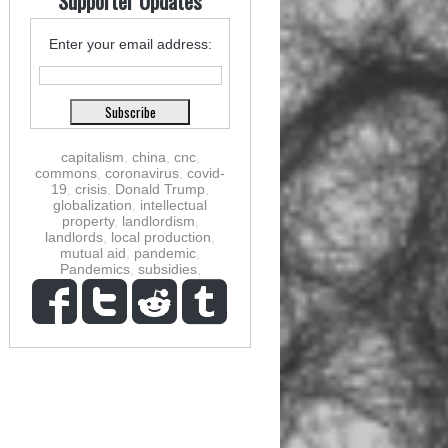
Supporter Updates
Enter your email address:
capitalism
,
china
,
cnc
,
commons
,
coronavirus
,
covid-
19
,
crisis
,
Donald Trump
,
globalization
,
intellectual
property
,
landlordism
,
landlords
,
local production
,
mutual aid
,
pandemic
,
Pandemics
,
subsidies
,