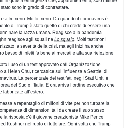
ipitati in questa emergenza che, apparentemente, solo misure
stato sono in grado di contrastare.
i e altri meno. Molto meno. Da quando il coronavirus è
amento di Trump è stato quello di chi crede di essere una
terminare la razza umana. Reagisce alla pandemia
hn reagisce agli squali ne
Lo squalo
. Molti testimoni
zzato la severità della crisi, ma agli inizi ha anche
 basso di infetti fa bene ai mercati e alla sua rielezione.
to l’uso di un test approvato dall’Organizzazione
 a Helen Chu, ricercatrice sull’influenza a Seattle, di
navirus. La percentuale dei test fatti negli Stati Uniti è
orea del Sud e l’Italia. E ora arriva l’ordine esecutivo che
e fabbricate all’estero.
messa a repentaglio di milioni di vite per non turbare la
ompetenza di dimensioni tali da creare il suo stesso
re la risposta c’è il giovane creazionista Mike Pence,
red Kushner nel ruolo di tuttofare. Ogni volta che Trump