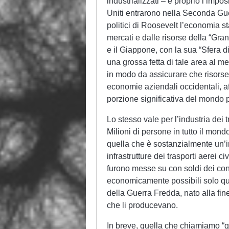
industrializzati – è proprio l’impo
Uniti entrarono nella Seconda Gu
politici di Roosevelt l’economia 
mercati e dalle risorse della “G
e il Giappone, con la sua “Sfera di
una grossa fetta di tale area al m
in modo da assicurare che risorse
economie aziendali occidentali, a
porzione significativa del mondo p
Lo stesso vale per l’industria dei t
Milioni di persone in tutto il mon
quella che è sostanzialmente un’indu
infrastrutture dei trasporti aerei civi
furono messe su con soldi dei cont
economicamente possibili solo qu
della Guerra Fredda, nato alla fin
che li producevano.
In breve, quella che chiamiamo “g