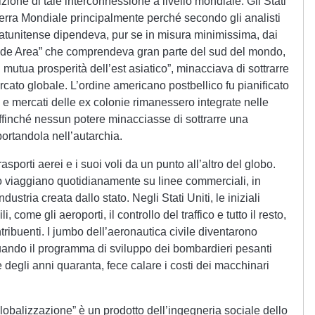
sizione di tale interconnessione a livello mondiale. Gli Stati
erra Mondiale principalmente perché secondo gli analisti
statunitense dipendeva, pur se in misura minimissima, dai
rande Area” che comprendeva gran parte del sud del mondo,
 mutua prosperità dell’est asiatico”, minacciava di sottrarre
ercato globale. L’ordine americano postbellico fu pianificato
 e mercati delle ex colonie rimanessero integrate nelle
ffinché nessun potere minacciasse di sottrarre una
ortandola nell’autarchia.
rasporti aerei e i suoi voli da un punto all’altro del globo.
do viaggiano quotidianamente su linee commerciali, in
stria creata dallo stato. Negli Stati Uniti, le iniziali
li, come gli aeroporti, il controllo del traffico e tutto il resto,
ribuenti. I jumbo dell’aeronautica civile diventarono
ando il programma di sviluppo dei bombardieri pesanti
e degli anni quaranta, fece calare i costi dei macchinari
lobalizzazione” è un prodotto dell’ingegneria sociale dello