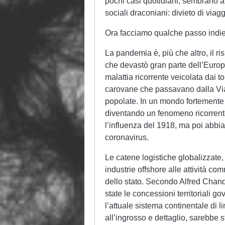
pochi casi quotidiani, sembrano av
sociali draconiani: divieto di viag
Ora facciamo qualche passo indiet
La pandemia è, più che altro, il r
che devastò gran parte dell’Europ
malattia ricorrente veicolata dai to
carovane che passavano dalla Via
popolate. In un mondo fortemente
diventando un fenomeno ricorrente c
l’influenza del 1918, ma poi abb
coronavirus.
Le catene logistiche globalizzate, 
industrie offshore alle attività c
dello stato. Secondo Alfred Chand
state le concessioni territoriali gov
l’attuale sistema continentale di l
all’ingrosso e dettaglio, sarebbe 