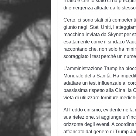
Il fatto è che lo stato ci ha prec
di emergenza attuate dallo stesso 
Certo, ci sono stati più competent
giunto negli Stati Uniti, l’atteggi
macchina inviata da Skynet per s
esattamente come il sindaco Vaug
raccontano che, non solo ha minimi
scoraggiato i test perché un numero
L’amministrazione Trump ha blocca
Mondiale della Sanità. Ha impedito
adattare un test influenzale al coro
bassissima rispetto alla Cina, la C
vieta di utilizzare forniture medich
Al freddo cinismo, evidente nella 
sua rielezione, si aggiunge un’inc
orizzonte degli eventi. A coordina
affiancato dal genero di Trump Ja