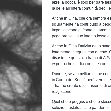
apre la bocca, è solo per dare fal
la pelle all’intera comunità degli 
Anche in Cina, che ora sembra ess
sicuramente ha contribuito a
pegg
impallidiscono di fronte all’ammin
peggiore se il suo intento fosse d
Anche in Cina l’attività dello stat
fortemente integrata con queste. G
disastro; è questa la trama di
A Pa
esperto che studia come le comuni
Dunque, se ammettiamo che costriz
in Corea del Sud, è però vero che a
– hanno creato quell’insieme di cir
reagiscono.
Quel che è peggio, è che le stess
soluzioni astatuali alle pandemi