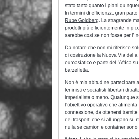
stato tanto quanto i piani quinquen
In termini di efficienza, gran part
Rube Goldberg
. La stragrande m
prodotti più efficientemente in pic
sarebbe così se non fosse per l’i
Da notare che non mi riferisco solo
di costruzione la Nuova Via della S
euroasiatico e parte dell’Africa s
barzelletta.
Non è mia abitudine partecipare a q
leninisti e socialisti libertari diba
imperialiste o meno. Qualunque si
l’obiettivo operativo che alimenta 
connessione, da ottenersi tramite c
dei trasporti che si allungano su
nulla se camion e container sono so