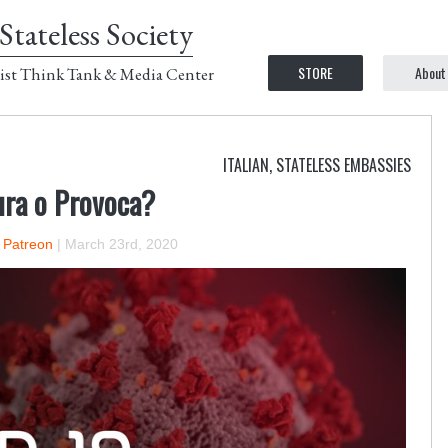
Stateless Society
STORE
About
ist Think Tank & Media Center
ITALIAN
,
STATELESS EMBASSIES
ura o Provoca?
n Patreon
|
March 23rd, 2020