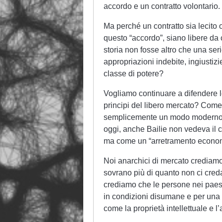
accordo e un contratto volontario.
Ma perché un contratto sia lecito 
questo “accordo”, siano libere da 
storia non fosse altro che una ser
appropriazioni indebite, ingiustizi
classe di potere?
Vogliamo continuare a difendere l
principi del libero mercato? Come 
semplicemente un modo moderno di 
oggi, anche Bailie non vedeva il
ma come un “arretramento economic
Noi anarchici di mercato crediamo n
sovrano più di quanto non ci creda
crediamo che le persone nei paesi
in condizioni disumane e per una p
come la proprietà intellettuale e l