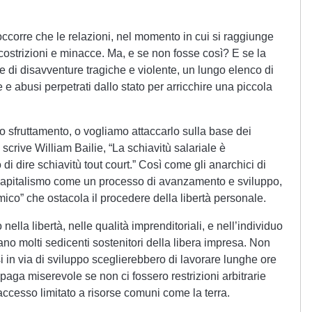
occorre che le relazioni, nel momento in cui si raggiunge
costrizioni e minacce. Ma, e se non fosse così? E se la
ie di disavventure tragiche e violente, un lungo elenco di
e e abusi perpetrati dallo stato per arricchire una piccola
o sfruttamento, o vogliamo attaccarlo sulla base dei
scrive William Bailie, “La schiavitù salariale è
dire schiavitù tout court.” Così come gli anarchici di
 capitalismo come un processo di avanzamento e sviluppo,
o” che ostacola il procedere della libertà personale.
ella libertà, nelle qualità imprenditoriali, e nell’individuo
no molti sedicenti sostenitori della libera impresa. Non
 in via di sviluppo sceglierebbero di lavorare lunghe ore
aga miserevole se non ci fossero restrizioni arbitrarie
’accesso limitato a risorse comuni come la terra.