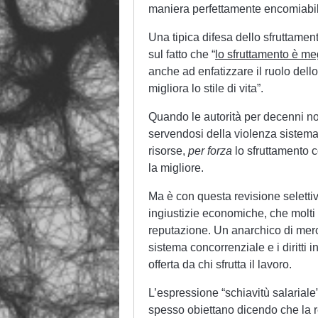
maniera perfettamente encomiabile
Una tipica difesa dello sfruttament
sul fatto che “
lo sfruttamento è meg
anche ad enfatizzare il ruolo dell
migliora lo stile di vita”.
Quando le autorità per decenni non
servendosi della violenza sistemati
risorse,
per forza
lo sfruttamento 
la migliore.
Ma è con questa revisione selettiv
ingiustizie economiche, che molti
reputazione. Un anarchico di mercat
sistema concorrenziale e i diritti i
offerta da chi sfrutta il lavoro.
L’espressione “schiavitù salariale”
spesso obiettano dicendo che la r