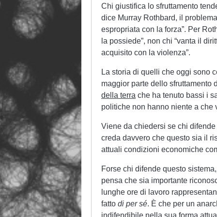
Chi giustifica lo sfruttamento ten
dice Murray Rothbard, il problema
espropriata con la forza”. Per Roth
la possiede”, non chi “vanta il diri
acquisito con la violenza”.
La storia di quelli che oggi sono c
maggior parte dello sfruttamento 
della terra
che ha tenuto bassi i sa
politiche non hanno niente a che v
Viene da chiedersi se chi difende 
creda davvero che questo sia il ri
attuali condizioni economiche com
Forse chi difende questo sistema, 
pensa che sia importante riconosc
lunghe ore di lavoro rappresentan
fatto
di per sé
. È che per un anar
indifendibile nella sua forma attua