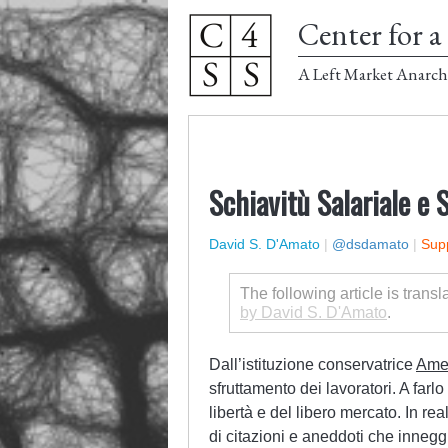
Center for a 
A Left Market Anarch
Schiavitù Salariale e
David S. D'Amato
|
@dsdamato
|
Supp
The following article is transl
by David S. D'Amato
.
Dall’istituzione conservatrice
Amer
sfruttamento dei lavoratori. A farlo
libertà e del libero mercato. In re
di citazioni e aneddoti che innegg