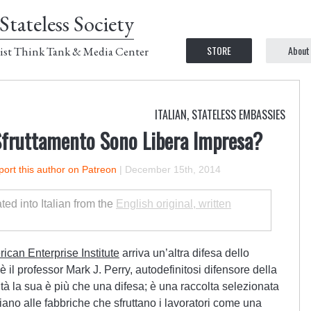
Stateless Society
STORE
About
ist Think Tank & Media Center
ITALIAN
,
STATELESS EMBASSIES
 Sfruttamento Sono Libera Impresa?
ort this author on Patreon
|
December 15th, 2014
ated into Italian from the
English original, written
ican Enterprise Institute
arriva un’altra difesa dello
 è il professor Mark J. Perry, autodefinitosi difensore della
altà la sua è più che una difesa; è una raccolta selezionata
iano alle fabbriche che sfruttano i lavoratori come una