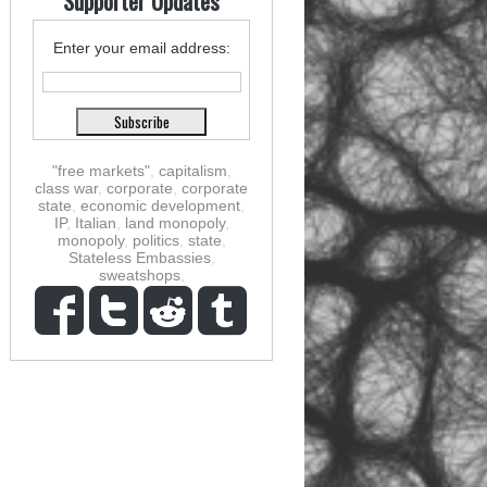
Supporter Updates
Enter your email address:
"free markets"
,
capitalism
,
class war
,
corporate
,
corporate
state
,
economic development
,
IP
,
Italian
,
land monopoly
,
monopoly
,
politics
,
state
,
Stateless Embassies
,
sweatshops
,