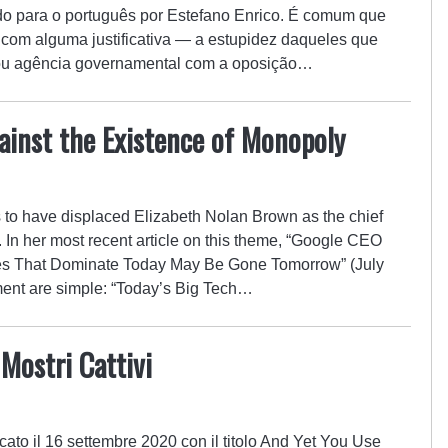
do para o português por Estefano Enrico. É comum que
— com alguma justificativa — a estupidez daqueles que
 ou agência governamental com a oposição…
inst the Existence of Monopoly
 to have displaced Elizabeth Nolan Brown as the chief
. In her most recent article on this theme, “Google CEO
es That Dominate Today May Be Gone Tomorrow” (July
ument are simple: “Today’s Big Tech…
 Mostri Cattivi
cato il 16 settembre 2020 con il titolo And Yet You Use