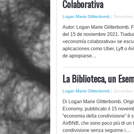
Colaborativa
Logan Marie Glitterbomb
|
December 
Autor: Logan Marie Glitterbomb. F
del 15 de noviembre 2021. Traduc
«economía colaborativa» se escu
aplicaciones como Uber, Lyft o A
de apropiarse…
La Biblioteca, un Ese
Logan Marie Glitterbomb
|
December 
Di Logan Marie Glitterbomb. Origin
Economy, pubblicato il 15 novemb
“economia della condivisione” è s
AirBNB, che sono poco più di un t
condivisione senza seguirne i…