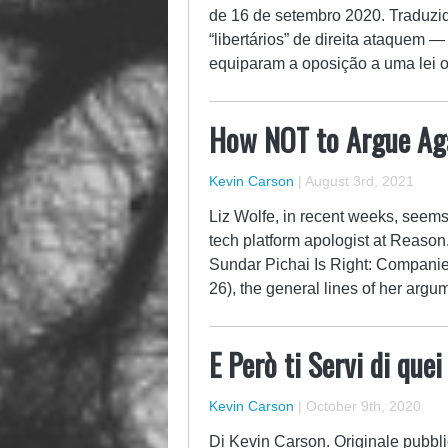
de 16 de setembro 2020. Traduzi
“libertários” de direita ataquem 
equiparam a oposição a uma lei
How NOT to Argue Aga
Kevin Carson
|
August 3rd, 2021
Liz Wolfe, in recent weeks, seems
tech platform apologist at Reason
Sundar Pichai Is Right: Compani
26), the general lines of her arg
E Però ti Servi di quei
Kevin Carson
|
October 9th, 2020
Di Kevin Carson. Originale pubbli