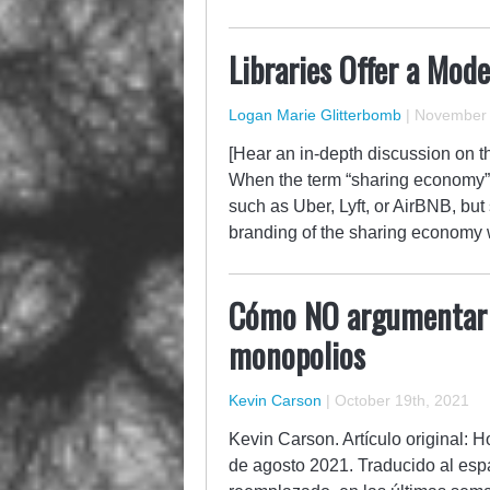
Libraries Offer a Mod
Logan Marie Glitterbomb
|
November 
[Hear an in-depth discussion on th
When the term “sharing economy” 
such as Uber, Lyft, or AirBNB, but
branding of the sharing economy
Cómo NO argumentar c
monopolios
Kevin Carson
|
October 19th, 2021
Kevin Carson. Artículo original: 
de agosto 2021. Traducido al espa