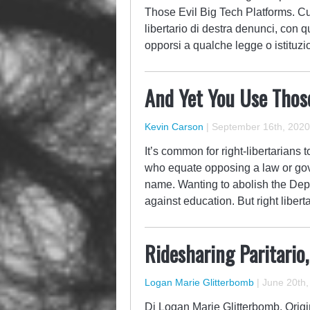
Those Evil Big Tech Platforms. C
libertario di destra denunci, con q
opporsi a qualche legge o istituzi
And Yet You Use Those
Kevin Carson
|
September 16th, 2020
It’s common for right-libertarians 
who equate opposing a law or gov
name. Wanting to abolish the Dep
against education. But right liber
Ridesharing Paritario
Logan Marie Glitterbomb
|
June 20th,
Di Logan Marie Glitterbomb. Origin