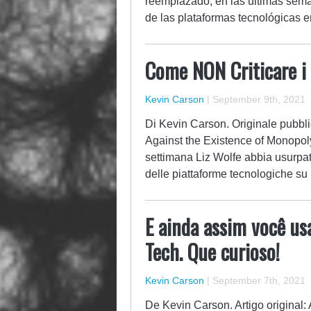
reemplazado, en las últimas sema
de las plataformas tecnológicas 
Come NON Criticare i
Kevin Carson
|
September 9th, 2021
Di Kevin Carson. Originale pubbli
Against the Existence of Monopol
settimana Liz Wolfe abbia usurpat
delle piattaforme tecnologiche su
E ainda assim você us
Tech. Que curioso!
Kevin Carson
|
September 7th, 2021
De Kevin Carson. Artigo original: