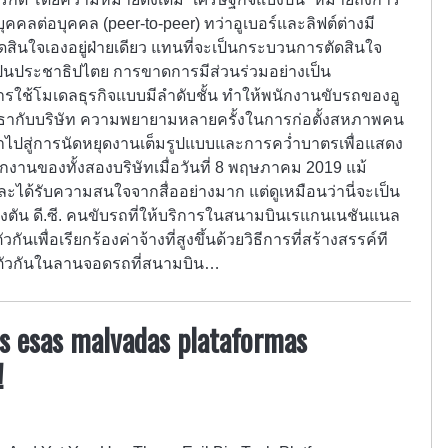
ุคคลต่อบุคคล (peer-to-peer) ทว่าอูเบอร์และลิฟต์ต่างมี
ินใจเองอยู่ฝ่ายเดียว แทนที่จะเป็นกระบวนการตัดสินใจ
็นประชาธิปไตย การขาดการมีส่วนร่วมอย่างเป็น
ใช้โมเดลธุรกิจแบบมีลำดับชั้น ทำให้พนักงานขับรถของอู
ธากับบริษัท ความพยายามหลายครั้งในการก่อตั้งสหภาพคน
ฒนาไปสู่การนัดหยุดงานเต็มรูปแบบและการคว่ำบาตรเพื่อแสดง
กงานของทั้งสองบริษัทเมื่อวันที่ 8 พฤษภาคม 2019 แม้
ละได้รับความสนใจจากสื่ออย่างมาก แต่ดูเหมือนว่านี่จะเป็น
วอชิงตัน ดี.ซี. คนขับรถที่ให้บริการในสนามบินเรแกนเนชันแนล
ันเพื่อเรียกร้องค่าจ้างที่สูงขึ้นด้วยวิธีการที่สร้างสรรค์ที
มตัวกันในลานจอดรถที่สนามบิน…
zas esas malvadas plataformas
!