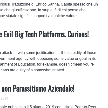
urious! Traduzione di Enrico Sanna. Capita spesso che un
ualche giustificazione, la stupidità di chi pensa che
one statale significhi opporsi a qualche valore…
 Evil Big Tech Platforms. Curious!
to attack — with some justification — the stupidity of those
ernment agency with opposing some value or goal in its
artment of Education, for example, doesn’t mean you’re
tarians are guilty of a somewhat related…
, non Parassitismo Aziendale!
 2019
ale pubblicato il 5 giugno 2019 con il titolo Peer-to-Peer