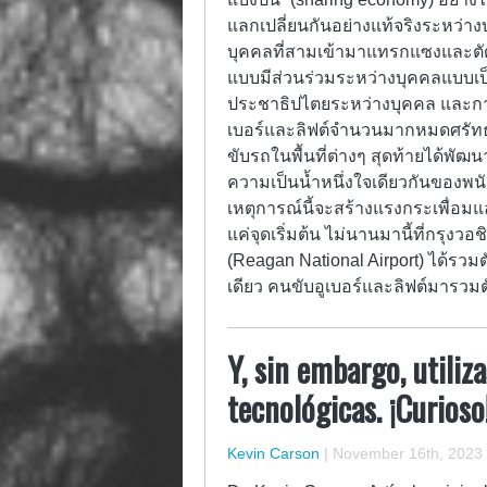
แลกเปลี่ยนกันอย่างแท้จริงระหว่างบ
บุคคลที่สามเข้ามาแทรกแซงและตัดส
แบบมีส่วนร่วมระหว่างบุคคลแบบเป
ประชาธิปไตยระหว่างบุคคล และการ
เบอร์และลิฟต์จำนวนมากหมดศรัท
ขับรถในพื้นที่ต่างๆ สุดท้ายได้พั
ความเป็นน้ำหนึ่งใจเดียวกันของพนั
เหตุการณ์นี้จะสร้างแรงกระเพื่อมแ
แค่จุดเริ่มต้น ไม่นานมานี้ที่กรุง
(Reagan National Airport) ได้รวมตัวก
เดียว คนขับอูเบอร์และลิฟต์มารว
Y, sin embargo, utili
tecnológicas. ¡Curioso
Kevin Carson
|
November 16th, 2023