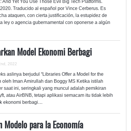
l: And Yet You Use Those Evil Big Tech Platforms.
 2020. Traducido al español por Vince Cerberus. Es
ha ataquen, con cierta justificación, la estupidez de
a ley o agencia gubernamental con oponerse a algún
rkan Model Ekonomi Berbagi
nd, 2022
s aslinya berjudul “Libraries Offer a Model for the
 oleh Iman Amirullah dan Boggy MS Ketika istilah
r saat ini, seringkali yang muncul adalah pemikiran
ft, atau AirBNB, tetapi aplikasi semacam itu tidak lebih
ek ekonomi berbagi…
n Modelo para la Economía