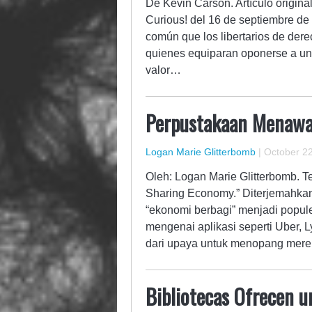
De Kevin Carson. Artículo origina
Curious! del 16 de septiembre de
común que los libertarios de derec
quienes equiparan oponerse a un
valor…
Perpustakaan Menawa
Logan Marie Glitterbomb
|
October 22
Oleh: Logan Marie Glitterbomb. Tek
Sharing Economy.” Diterjemahkan
“ekonomi berbagi” menjadi popule
mengenai aplikasi seperti Uber, Ly
dari upaya untuk menopang mer
Bibliotecas Ofrecen u