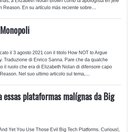
nas, a Elizabeth Nolan Brown como la apologista en jefe
en Reason. En su artículo más reciente sobre…
 Monopoli
cato il 3 agosto 2021 con il titolo How NOT to Argue
y. Traduzione di Enrico Sanna. Pare che da qualche
o il ruolo che era di Elizabeth Nolan di difensore capo
 Reason. Nel suo ultimo articolo sul tema,…
a essas plataformas malígnas da Big
 And Yet You Use Those Evil Big Tech Platforms. Curious!,