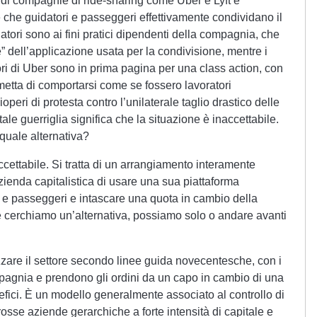
di compagnie di ride-sharing come Uber e Lyft è
 che guidatori e passeggeri effettivamente condividano il
atori sono ai fini pratici dipendenti della compagnia, che
e” dell’applicazione usata per la condivisione, mentre i
tori di Uber sono in prima pagina per una class action, con
etta di comportarsi come se fossero lavoratori
operi di protesta contro l’unilaterale taglio drastico delle
ale guerriglia significa che la situazione è inaccettabile.
quale alternativa?
ccettabile. Si tratta di un arrangiamento interamente
zienda capitalistica di usare una sua piattaforma
isti e passeggeri e intascare una quota in cambio della
. Se cerchiamo un’alternativa, possiamo solo o andare avanti
izzare il settore secondo linee guida novecentesche, con i
pagnia e prendono gli ordini da un capo in cambio di una
efici. È un modello generalmente associato al controllo di
rosse aziende gerarchiche a forte intensità di capitale e