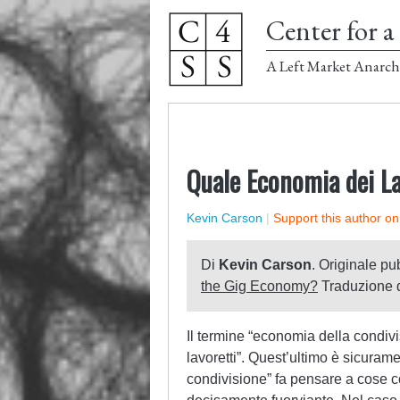
Center for a 
A Left Market Anarch
Quale Economia dei La
Kevin Carson
|
Support this author o
Di
Kevin Carson
. Originale pu
the Gig Economy?
Traduzione 
Il termine “economia della condiv
lavoretti”. Quest’ultimo è sicuram
condivisione” fa pensare a cose co