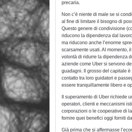
precaria.
Non c’è niente di male se si condi
al fine di limitare il bisogno di p
Questo genere di condivisione (co
riducono la dipendenza dal lavoro 
ma riducono anche l’enorme spreco
scarsamente usati. Al momento, il
volontà di ridurre la dipendenza dei
aziende come Uber si servono della
guadagni. Il grosso del capitale è 
contatto tra loro guidatori e pas
essere tranquillamente libero e o
Il superamento di Uber richiede u
operatori, clienti e meccanismi ist
corporazioni o le cooperative di la
fornire quei benefici oggi forniti d
Già prima che si affermasse l’eco