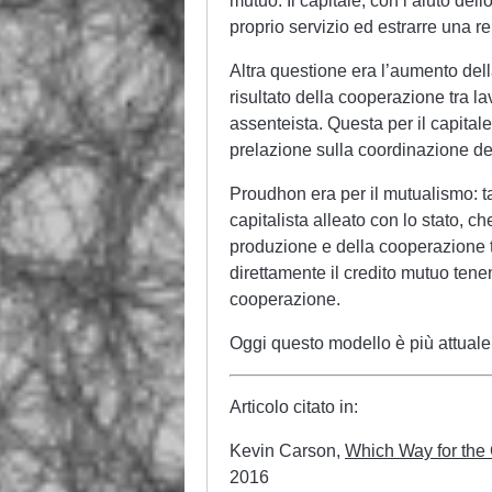
mutuo. Il capitale, con l’aiuto del
proprio servizio ed estrarre una r
Altra questione era l’aumento dell
risultato della cooperazione tra lavo
assenteista. Questa per il capitale 
prelazione sulla coordinazione degli
Proudhon era per il mutualismo: tag
capitalista alleato con lo stato, c
produzione e della cooperazione tr
direttamente il credito mutuo tenen
cooperazione.
Oggi questo modello è più attuale
Articolo citato in:
Kevin Carson,
Which Way for th
2016