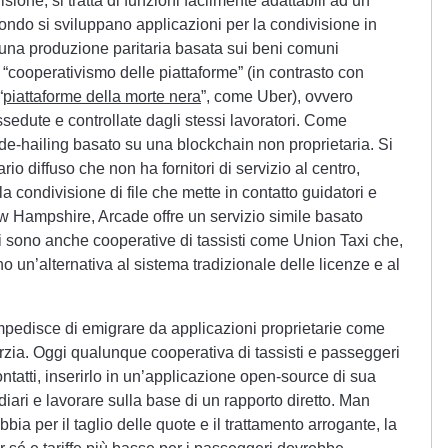
sione, si tratta di funzioni facilmente adattabili ad un
mondo si sviluppano applicazioni per la condivisione in
i una produzione paritaria basata sui beni comuni
cooperativismo delle piattaforme” (in contrasto con
“
piattaforme della morte nera
”, come Uber), ovvero
sedute e controllate dagli stessi lavoratori. Come
ride-hailing basato su una blockchain non proprietaria. Si
ario diffuso che non ha fornitori di servizio al centro,
 condivisione di file che mette in contatto guidatori e
w Hampshire, Arcade offre un servizio simile basato
 sono anche cooperative di tassisti come Union Taxi che,
ono un’alternativa al sistema tradizionale delle licenze e al
impedisce di emigrare da applicazioni proprietarie come
rzia. Oggi qualunque cooperativa di tassisti e passeggeri
ntatti, inserirlo in un’applicazione open-source di sua
ediari e lavorare sulla base di un rapporto diretto. Man
bbia per il taglio delle quote e il trattamento arrogante, la