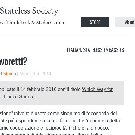
Stateless Society
STORE
About
ist Think Tank & Media Center
ITALIAN
,
STATELESS EMBASSIES
voretti?
n Patreon
|
March 3rd, 2019
bblicato il 14 febbraio 2016 con il titolo
Which Way for
di
Enrico Sanna
.
isione” talvolta è usato come sinonimo di “economia dei
ente più rispondente alla realtà, dato che “economia della
me cooperazione e reciprocità, il che è, a dir poco,