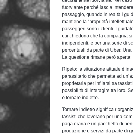
decisamente fuorviante. Nel caso 
fuorviante perché lascia intendere
passaggio, quando in realtà i guid
mantiene la “proprietà intellettual
passeggeri sono i clienti. I guida
cui chiedono che la compagnia sm
indipendenti, e per una serie di sci
percentuali da parte di Uber. Una t
La questione rimane però aperta: 
Ripeto: la situazione attuale è ina
parassitario che permette ad un’a
proprietaria per infilarsi tra tass
possibilità di interagire tra loro
o tornare indietro.
Tornare indietro significa riorgan
tassisti che lavorano per una com
paga oraria e un pacchetto di ben
produzione e servizi da parte di g