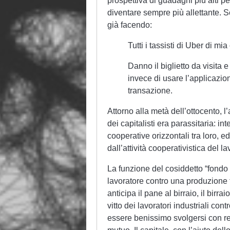
prospettiva di guadagni più alti p
diventare sempre più allettante.
già facendo:
Tutti i tassisti di Uber di mi
Danno il biglietto da visita
invece di usare l’applicazio
transazione.
Attorno alla metà dell’ottocento,
dei capitalisti era parassitaria: in
cooperative orizzontali tra loro, ed
dall’attività cooperativistica del l
La funzione del cosiddetto “fondo s
lavoratore contro una produzione 
anticipa il pane al birraio, il birra
vitto dei lavoratori industriali co
essere benissimo svolgersi con rel