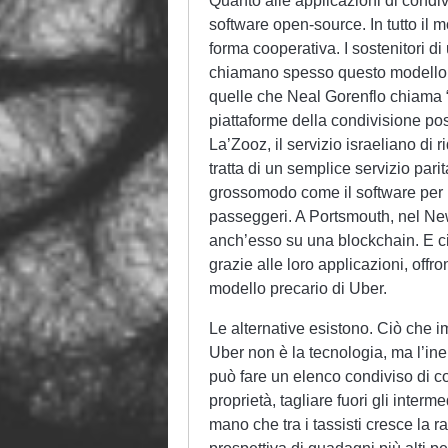
Quanto alle applicazioni di condivi
software open-source. In tutto il 
forma cooperativa. I sostenitori d
chiamano spesso questo modello “
quelle che Neal Gorenflo chiama 
piattaforme della condivisione pos
La’Zooz, il servizio israeliano di 
tratta di un semplice servizio parit
grossomodo come il software per la
passeggeri. A Portsmouth, nel Ne
anch’esso su una blockchain. E ci
grazie alle loro applicazioni, offr
modello precario di Uber.
Le alternative esistono. Ciò che 
Uber non è la tecnologia, ma l’ine
può fare un elenco condiviso di co
proprietà, tagliare fuori gli interm
mano che tra i tassisti cresce la ra