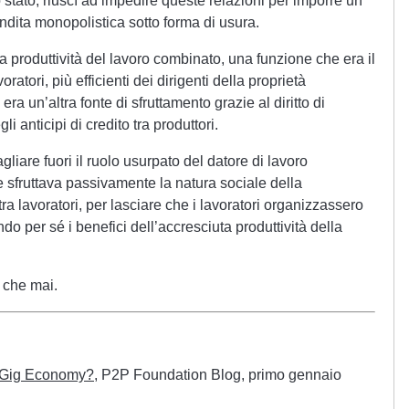
lo stato, riuscì ad impedire queste relazioni per imporre un
endita monopolistica sotto forma di usura.
a produttività del lavoro combinato, una funzione che era il
ratori, più efficienti dei dirigenti della proprietà
era un’altra fonte di sfruttamento grazie al diritto di
 anticipi di credito tra produttori.
liare fuori il ruolo usurpato del datore di lavoro
he sfruttava passivamente la natura sociale della
a lavoratori, per lasciare che i lavoratori organizzassero
do per sé i benefici dell’accresciuta produttività della
 che mai.
e Gig Economy?
, P2P Foundation Blog, primo gennaio