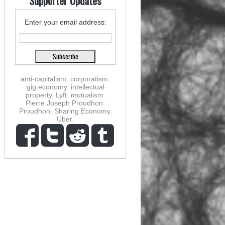
Supporter Updates
Enter your email address:
anti-capitalism
,
corporatism
,
gig economy
,
intellectual
property
,
Lyft
,
mutualism
,
Pierre Joseph Proudhon
,
Proudhon
,
Sharing Economy
,
Uber
,