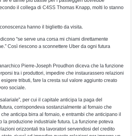
er sé e tariffe più basse per i passeggeri dovrebbe
 Secondo il collega di C4SS Thomas Knapp, molti lo stanno
a conoscenza hanno il biglietto da visita.
 e dicono “se serve una corsa mi chiami direttamente
ne.” Così riescono a sconnettere Uber da ogni futura
 l’anarchico Pierre-Joseph Proudhon diceva che la funzione
terporsi tra i produttori, impedire che instaurassero relazioni
 esigere tributi, fare la cresta sul valore aggiunto creato
avoro sociale.
alariale”, per cui il capitale anticipa la paga del
futura, corrispondeva sostanzialmente al fornaio che
io che anticipa birra al fornaio, e entrambi che anticipano il
ntro la produzione industriale futura. La funzione poteva
azioni orizzontali tra lavoratori servendosi del credito