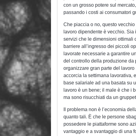
con un grosso potere sul mercato,
passando i costi ai consumatori gr
Che piaccia o no, questo vecchio mo
lavoro dipendente è vecchio. Sia i
servizi che le dimensioni ottimali
barriere all’ingresso dei piccoli o
lavorate necessarie a garantire un
del controllo della produzione da 
organizzare gran parte del lavoro s
accorcia la settimana lavorativa, e
base salariale ad una basata su u
lavoro è un bene; il male è che i b
ma sono risucchiati da un gruppet
Il problema non è l’economia della 
quanto tali. È che le persone sbag
possedere le piattaforme sono azi
vantaggio e a svantaggio di una f