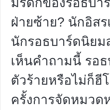
มรดกของรอธบาร์ด
ฝ่ายซ้าย? นักอิส
นักรอธบาร์ดนิยมส
เห็นคำถามนี้ รอธ
ตัวร้ายหรือไม่ก็ฮี
ครั้งการจัดหมวดหม