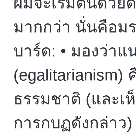
ผมจะเริ่มต้นด้วยด้
มากกว่า นั่นคือ
บาร์ด: • มองว่า
(egalitarianism)
ธรรมชาติ (และเห
การกบฏดังกล่าว) •