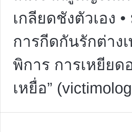
เกลียดชังตัวเอง •
การกีดกันรักต่า
พิการ การเหยียด
เหยื่อ” (victimol