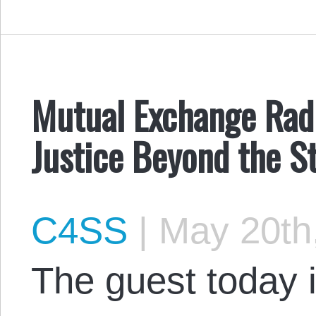
Mutual Exchange Radi
Justice Beyond the S
C4SS
|
May 20th
The guest today 