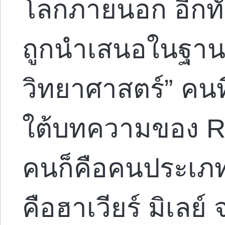
โลกภายนอก อีกทั้งย
ถูกนำเสนอในฐานะ
วิทยาศาสตร์” คน
ใต้บทความของ Re
คนก็คือคนประเภทน
คือฮาเวียร์ มิเลย