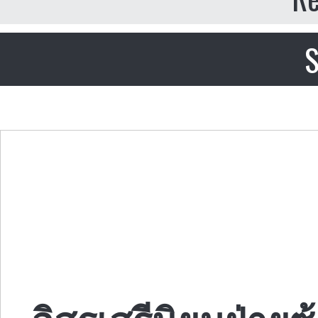
S
อิสรเสรีนิยมฝ่าย