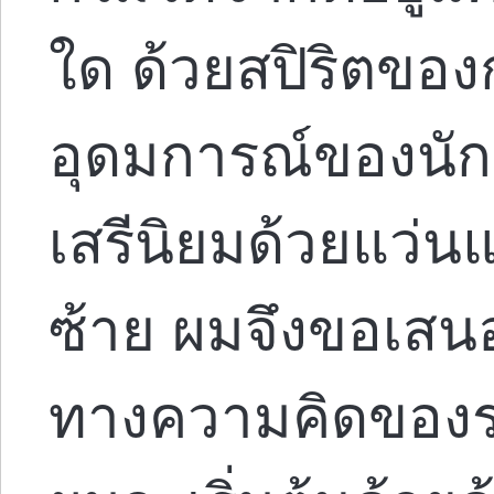
ใด ด้วยสปิริตข
อุดมการณ์ของนั
เสรีนิยมด้วยแว่น
ซ้าย ผมจึงขอเส
ทางความคิดของรอ