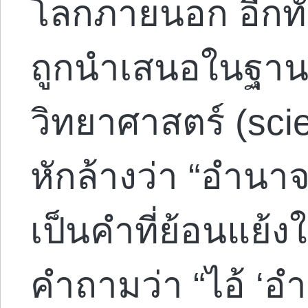
โลกภายนอก อีกทั้งย
ถูกนำเสนอในฐานะ
วิทยาศาสตร์ (scien
หักล้างว่า “อำนาจ
เป็นคำที่ย้อนแย้ง
คำถามว่า “ไอ้ ‘อ