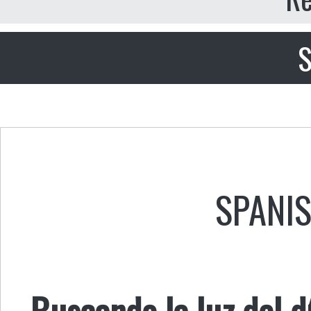
S
SPANI
Buscando la luz del dí