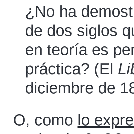
¿No ha demostr
de dos siglos q
en teoría es pe
práctica? (El
Li
diciembre de 1
O, como
lo expr