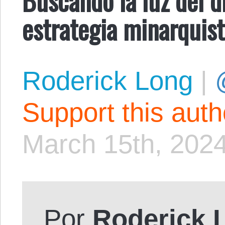
estrategia minarquis
Roderick Long
|
Support this aut
March 15th, 202
Por
Roderick 