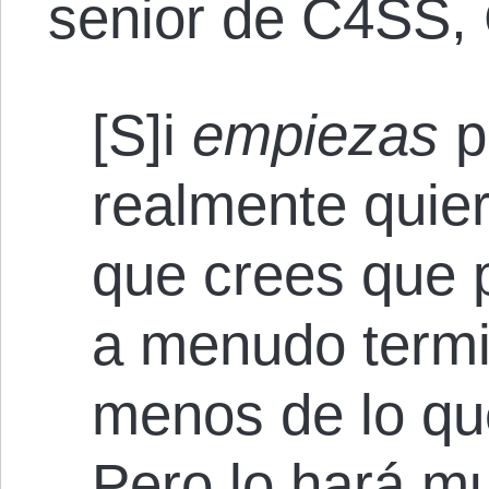
senior de C4SS,
[S]i
empiezas
p
realmente quier
que crees que 
a menudo termi
menos de lo que
Pero lo hará m