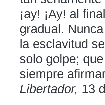
¡ay! ¡Ay! al fin
gradual. Nunca
la esclavitud s
solo golpe; que
siempre afirma
Libertador,
13 d