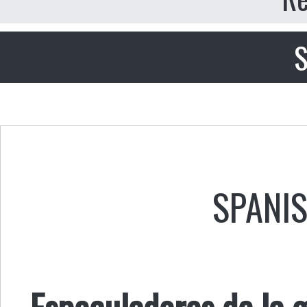
S
SPANI
Especuladores de la g