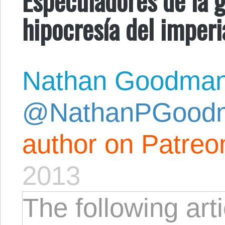
hipocresía del imper
Nathan Goodma
@NathanPGood
author on Patreo
2013
The following arti