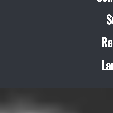
S
Re
La