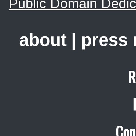
Public Domain Dedic
about
|
press
R
Con