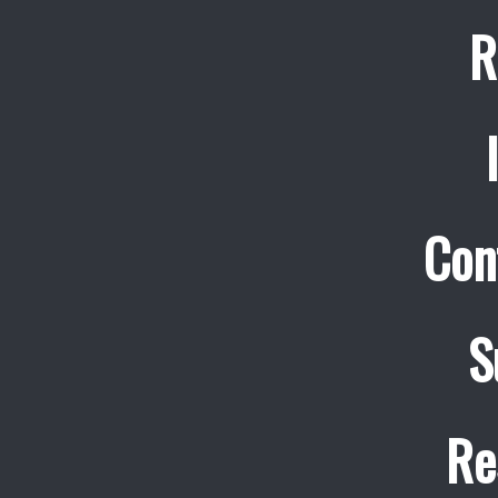
R
Con
S
Re