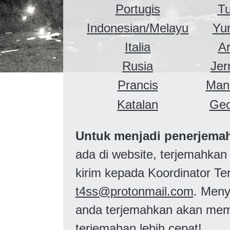
Portugis
Tu
Indonesian/Melayu
Yu
Italia
A
Rusia
Je
Prancis
Man
Katalan
Geo
Untuk menjadi penerjema
ada di website, terjemahkan 
kirim kepada Koordinator Te
t4ss@protonmail.com
. Menye
anda terjemahkan akan mem
terjemahan lebih cepat!