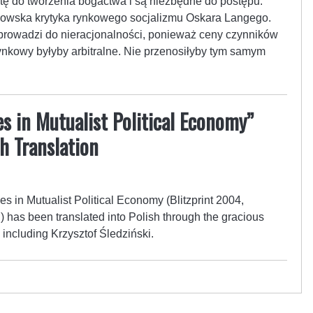
tę do tworzenia bogactwa i są niezbędne do postępu.
owska krytyka rynkowego socjalizmu Oskara Langego.
 prowadzi do nieracjonalności, ponieważ ceny czynników
ynkowy byłyby arbitralne. Nie przenosiłyby tym samym
es in Mutualist Political Economy”
h Translation
es in Mutualist Political Economy (Blitzprint 2004,
 has been translated into Polish through the gracious
rs including Krzysztof Śledziński.