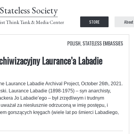
Stateless Society
STORE
About
ist Think Tank & Media Center
POLISH
,
STATELESS EMBASSIES
chiwizacyjny Laurance’a Labadie
e Laurance Labadie Archival Project, October 26th, 2021.
ki. Laurance Labadie (1898-1975) – syn anarchisty,
ckera Jo Labadie’ego – był zrzędliwym i trudnym
ą uważał za niesłusznie odrzuconą w imię postępu, i
sem gorszących kręgach (wiele lat po śmierci Labadiego,