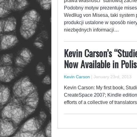
prawa własności” stanowią zache
Podobny motyw prezentuje mises
Wedlług von Misesa, taki system
produkcji ustalone w sposób nier
niezbędnych informacji…
Kevin Carson’s “Studi
Now Available in Polis
Kevin Carson
|
January 23rd, 2013
Kevin Carson: My first book, Studi
CreateSpace 2007; Kindle edition)
efforts of a collective of translato