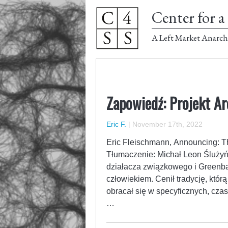
Center for a 
A Left Market Anarch
Zapowiedź: Projekt Ar
Eric F.
|
November 17th, 2022
Eric Fleischmann, Announcing: Th
Tłumaczenie: Michał Leon Ślużyńs
działacza związkowego i Greenba
człowiekiem. Cenił tradycję, któr
obracał się w specyficznych, cza
…