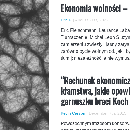
Ekonomia wolności – 
Eric F.
|
August 21st, 2022
Eric Fleischmann, Laurance Labadi
Tłumaczenie: Michał Leon Ślużyń
zamierzeniu zwięzły i jasny zarys
zarówno bycie wolnym od, jak i b
tłum.]; niezależność, a nie wym
“Rachunek ekonomiczny
kłamstwa, jakie opowie
garnuszku braci Koch
Kevin Carson
|
December 7th, 2019
Powszechnym frazesem konserwatyst