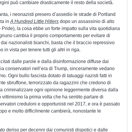
gini può cambiare drasticamente il resto della società.
anta, i neonazisti presero d’assedio le strade di Portland
ta in
A Hundred Little Hitlers
dopo un assassinio di alto
 Pride), la cosa ebbe un forte impatto sulla vita quotidiana
ognuno cambia il proprio comportamento per evitare di
 dai nazionalisti bianchi, basta che il braccio repressivo
n vista per tenere tutti gli altri in riga.
citati dalle parole e dalla disinformazione diffuse dai
edia conservatori nell’era di Trump, sinceramente vedano
mo. Ogni bullo fascista dotato di tatuaggi nazisti fatti in
te sbruffone, terrorizzato da ragazzini che credono di
to a criminalizzare ogni opinione leggermente diversa dalla
o vittimismo la prima volta che ha sentito parlare di
servatori creduloni e opportunisti nel 2017, e ora è passato
oppo e molto difficilmente cambierà, nonostante le
ato deriso per decenni dai comunisti dispotici e dalle