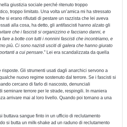
lla giustizia sociale perché ritenuto troppo
co, troppo limitato. Una volta un’amica mi ha stressato
he si erano rifiutati di pestare un razzista che lei aveva
ssati alla cosa, ha detto, gli antifascisti hanno alzato gli
itare che i fascisti si organizzino e facciano danni, e
are a botte con tutti i nonnini fascisti che incontriamo, e
mo più. Ci sono nazisti usciti di galera che hanno giurato
mportanti a cui pensare
.” Lei era scandalizzata da quella
risposte. Gli strumenti usati dagli anarchici servono a
ualche nuovo regime sostenuto dal terrore. Se i fascisti si
uando cercano di farlo di nascosto, denunciali
seminare terrore per le strade, respingili. In maniera
nza arrivare mai al loro livello. Quando poi tornano a una
 buttava sangue finto in un ufficio di reclutamento
ndo si butta un milk-shake ad un raduno di reclutamento