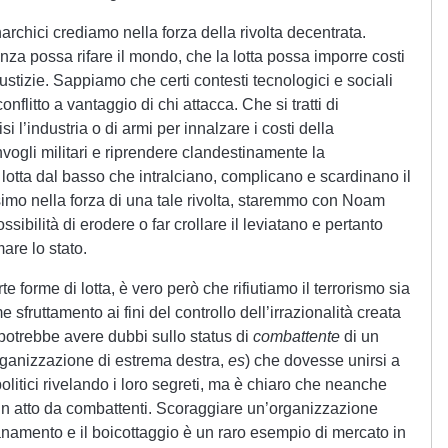
anarchici crediamo nella forza della rivolta decentrata.
a possa rifare il mondo, che la lotta possa imporre costi
giustizie. Sappiamo che certi contesti tecnologici e sociali
nflitto a vantaggio di chi attacca. Che si tratti di
si l’industria o di armi per innalzare i costi della
vogli militari e riprendere clandestinamente la
lotta dal basso che intralciano, complicano e scardinano il
imo nella forza di una tale rivolta, staremmo con Noam
bilità di erodere o far crollare il leviatano e pertanto
are lo stato.
e forme di lotta, è vero però che rifiutiamo il terrorismo sia
 sfruttamento ai fini del controllo dell’irrazionalità creata
potrebbe avere dubbi sullo status di
combattente
di un
ganizzazione di estrema destra,
es
) che dovesse unirsi a
politici rivelando i loro segreti, ma è chiaro che neanche
è un atto da combattenti. Scoraggiare un’organizzazione
anamento e il boicottaggio è un raro esempio di mercato in