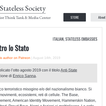
Stateless Society
STORE
About
ist Think Tank & Media Center
ITALIAN
,
STATELESS EMBASSIES
tro lo Stato
is author on Patreon
|
August 14th, 2019
licato l’otto agosto 2019 con il titolo
Anti-State
zione di
Enrico Sanna
.
cco terroristico misogino e/o del nazionalismo bianco. Si
movimenti, ecosistemi, reti di cellule. The Base,
ement, American Identity Movement, Hammerskin Nation,