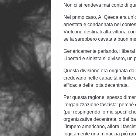
Non ci si rendeva mai conto di q
Nel primo caso, Al Qaeda era un’
arrestata e condannata nel contes
Vietcong destinati alla vittoria cont
se la sarebbero cavata a buon me
Genericamente parlando, i liberal
Libertari e sinistra si divisero, un 
Questa divisione era originata dal 
credevano nelle capacità infinite d
efficacia della lotta decentrata.
Per questa ragione, spesso dimen
l’organizzazione fascista: perché 
(pur respingendo forme specifiche
organizzative decentrate, o dal ba
l’impero americano, allora i fasci
logicamente una minaccia più gros