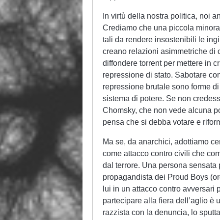
In virtù della nostra politica, noi 
Crediamo che una piccola minoranz
tali da rendere insostenibili le in
creano relazioni asimmetriche di co
diffondere torrent per mettere in cri
repressione di stato. Sabotare con
repressione brutale sono forme di 
sistema di potere. Se non credess
Chomsky, che non vede alcuna possi
pensa che si debba votare e riform
Ma se, da anarchici, adottiamo cert
come attacco contro civili che come
dal terrore. Una persona sensata 
propagandista dei Proud Boys (or
lui in un attacco contro avversari 
partecipare alla fiera dell’aglio 
razzista con la denuncia, lo sputt