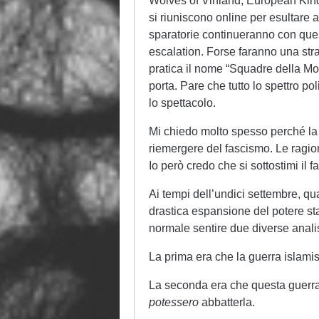
Wolves of Vinland, European Kindr
si riuniscono online per esultare 
sparatorie continueranno con qu
escalation. Forse faranno una stra
pratica il nome “Squadre della Mo
porta. Pare che tutto lo spettro pol
lo spettacolo.
Mi chiedo molto spesso perché la c
riemergere del fascismo. Le ragio
Io però credo che si sottostimi il f
Ai tempi dell’undici settembre, quan
drastica espansione del potere stat
normale sentire due diverse analis
La prima era che la guerra islami
La seconda era che questa guerra f
potessero
abbatterla.