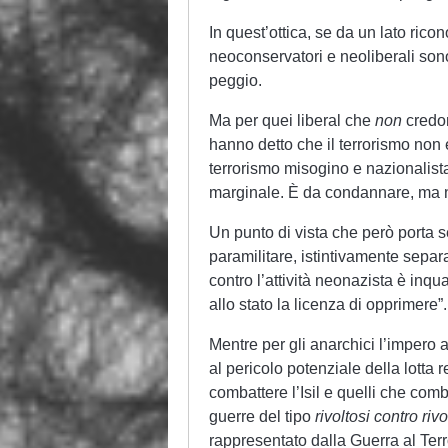
In quest’ottica, se da un lato ric
neoconservatori e neoliberali sono 
peggio.
Ma per quei liberal che
non
credon
hanno detto che il terrorismo non e
terrorismo misogino e nazionalis
marginale. È da condannare, ma n
Un punto di vista che però porta s
paramilitare, istintivamente sepa
contro l’attività neonazista è inqua
allo stato la licenza di opprimere”.
Mentre per gli anarchici l’impero 
al pericolo potenziale della lotta 
combattere l’Isil e quelli che comb
guerre del tipo
rivoltosi contro rivo
rappresentato dalla Guerra al Terro