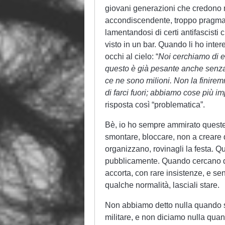
giovani generazioni che credono ne
accondiscendente, troppo pragmati
lamentandosi di certi antifascisti c
visto in un bar. Quando li ho intere
occhi al cielo: “
Noi cerchiamo di ev
questo è già pesante anche senza f
ce ne sono milioni. Non la finirem
di farci fuori; abbiamo cose più i
risposta così “problematica”.
Bè, io ho sempre ammirato queste 
smontare, bloccare, non a creare q
organizzano, rovinagli la festa. Q
pubblicamente. Quando cercano di 
accorta, con rare insistenze, e se
qualche normalità, lasciali stare.
Non abbiamo detto nulla quando si
militare, e non diciamo nulla qua