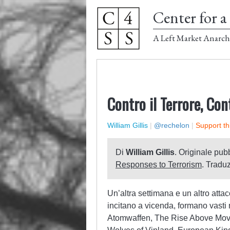
Center for a 
A Left Market Anarch
Contro il Terrore, Con
William Gillis
|
@rechelon
|
Support th
Di
William Gillis
. Originale pubb
Responses to Terrorism
. Tradu
Un’altra settimana e un altro atta
incitano a vicenda, formano vasti 
Atomwaffen, The Rise Above Mov