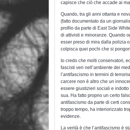
capisce che ciò che accade ai mar
Quando, tra gli anni ottanta e nov
(fatto documentato da un giornalis
profilo da parte di East Side White
di attivisti e minoranze. Quando 
esser preso di mira dalla polizia o
colpisca quei pochi che si pongono i
Io credo che molti conservatori, ec
fascisti veri nell’ambiente dei m
l’antifascismo in termini di terroris
carcere non è altro che un innocen
essere giustizieri sociali e indot
sua. Ha fatto proprio un certo fals
antifascismo da parte di certi con
troppo tempo, ha interiorizzato tr
evidenze.
La verità è che l’antifascismo è st