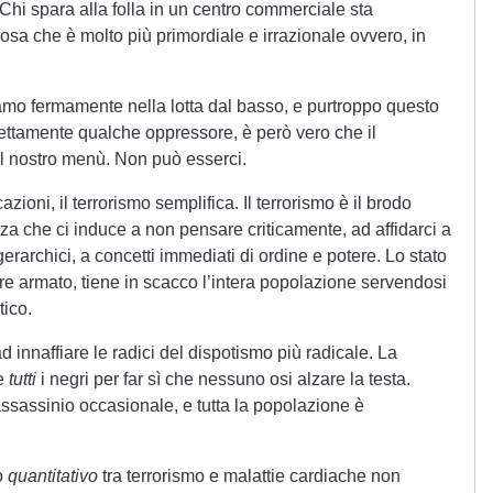
 Chi spara alla folla in un centro commerciale sta
osa che è molto più primordiale e irrazionale ovvero, in
amo fermamente nella lotta dal basso, e purtroppo questo
irettamente qualche oppressore, è però vero che il
l nostro menù. Non può esserci.
azioni, il terrorismo semplifica. Il terrorismo è il brodo
nza che ci induce a non pensare criticamente, ad affidarci a
 gerarchici, a concetti immediati di ordine e potere. Lo stato
re armato, tiene in scacco l’intera popolazione servendosi
tico.
innaffiare le radici del dispotismo più radicale. La
re
tutti
i negri per far sì che nessuno osi alzare la testa.
ssassinio occasionale, e tutta la popolazione è
to
quantitativo
tra terrorismo e malattie cardiache non