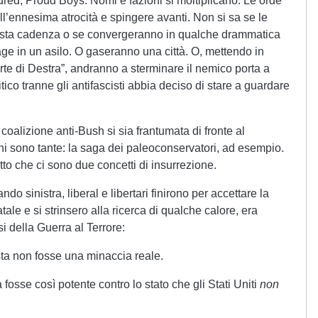
ed, Proud Boys. Nomi e fazioni si moltiplicano. Le orde
all’ennesima atrocità e spingere avanti. Non si sa se le
esta cadenza o se convergeranno in qualche drammatica
ge in un asilo. O gaseranno una città. O, mettendo in
rte di Destra”, andranno a sterminare il nemico porta a
itico tranne gli antifascisti abbia deciso di stare a guardare
oalizione anti-Bush si sia frantumata di fronte al
ni sono tante: la saga dei paleoconservatori, ad esempio.
atto che ci sono due concetti di insurrezione.
do sinistra, liberal e libertari finirono per accettare la
ale e si strinsero alla ricerca di qualche calore, era
i della Guerra al Terrore:
sta non fosse una minaccia reale.
osse così potente contro lo stato che gli Stati Uniti
non