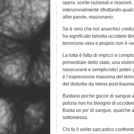
opera: scelte razionali e reazioni.
intenzionalmente sfruttando qualc
altre parole,
reazionario
.
Se è vero che noi anarchici credi
ha significato talvolta uccidere d
terrorismo
vero e proprio non è ne
La lotta è fatta di impicci e complic
primordiale dello stato, una viole
rassicuranti e semplicistici poteri
è l’espressione massima del terro
del disturbo da stress post-trauma
Bastano poche gocce di sangue ad 
polizia non ha bisogno di uccide
Basta un po’ di sangue, qualche a
sottomessa.
Chi fa il solito sarcastico confron