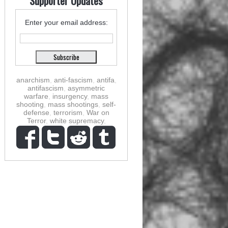
Supporter Updates
Enter your email address:
anarchism
,
anti-fascism
,
antifa
,
antifascism
,
asymmetric
warfare
,
insurgency
,
mass
shooting
,
mass shootings
,
self-
defense
,
terrorism
,
War on
Terror
,
white supremacy
,