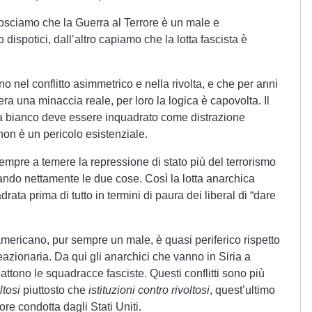
onosciamo che la Guerra al Terrore è un male e
dispotici, dall’altro capiamo che la lotta fascista è
o nel conflitto asimmetrico e nella rivolta, e che per anni
ra una minaccia reale, per loro la logica è capovolta. Il
ta bianco deve essere inquadrato come distrazione
on è un pericolo esistenziale.
empre a temere la repressione di stato più del terrorismo
rando nettamente le due cose. Così la lotta anarchica
drata prima di tutto in termini di paura dei liberal di “dare
americano, pur sempre un male, è quasi periferico rispetto
reazionaria. Da qui gli anarchici che vanno in Siria a
attono le squadracce fasciste. Questi conflitti sono più
ltosi
piuttosto che
istituzioni contro rivoltosi
, quest’ultimo
re condotta dagli Stati Uniti.