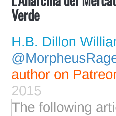
Verde
H.B. Dillon Willi
@MorpheusRag
author on Patreo
2015
The following arti