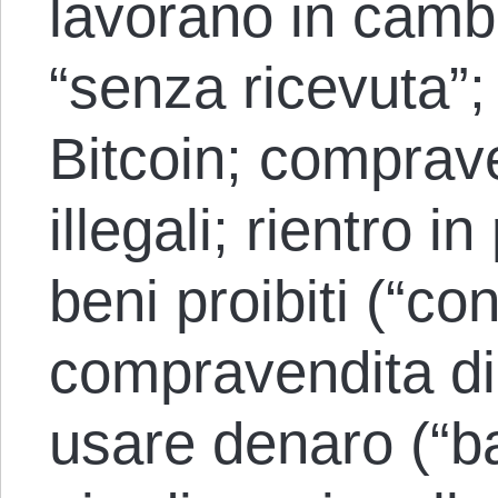
lavorano in cambi
“senza ricevuta”
Bitcoin; comprav
illegali; rientro i
beni proibiti (“co
compravendita di
usare denaro (“ba