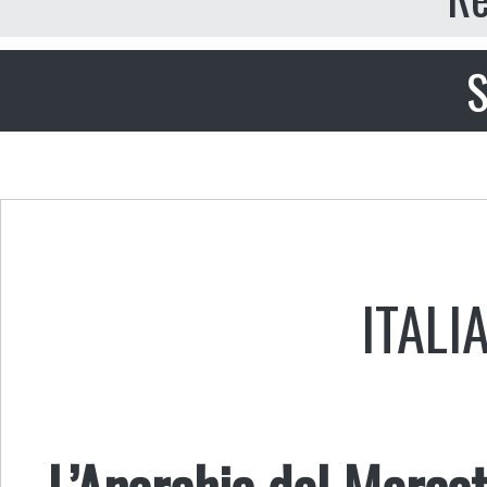
S
ITALI
L’Anarchia del Merca