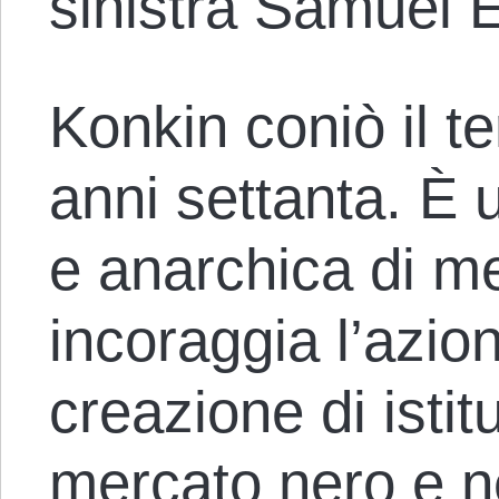
sinistra Samuel E
Konkin coniò il t
anni settanta. È u
e anarchica di m
incoraggia l’azion
creazione di istit
mercato nero e ne