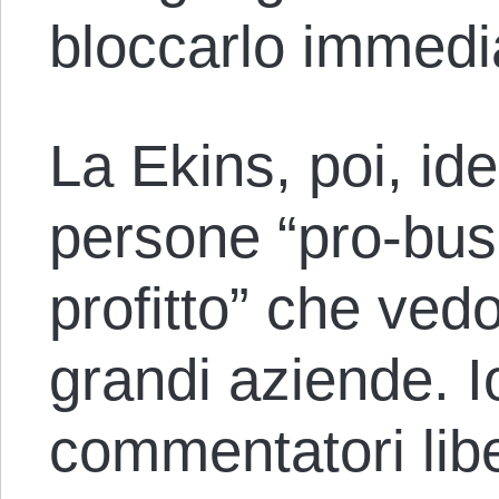
bloccarlo immed
La Ekins, poi, iden
persone “pro-bus
profitto” che ved
grandi aziende. I
commentatori libe