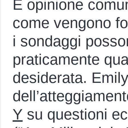
È opinione comu
come vengono fo
i sondaggi posso
praticamente qua
desiderata. Emil
dell’atteggiament
Y
su questioni ec