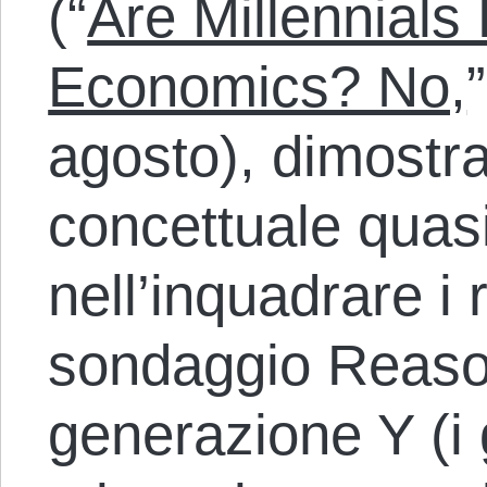
(“
Are Millennials 
Economics? No,
agosto), dimostr
concettuale quasi
nell’inquadrare i r
sondaggio Reaso
generazione Y (i g