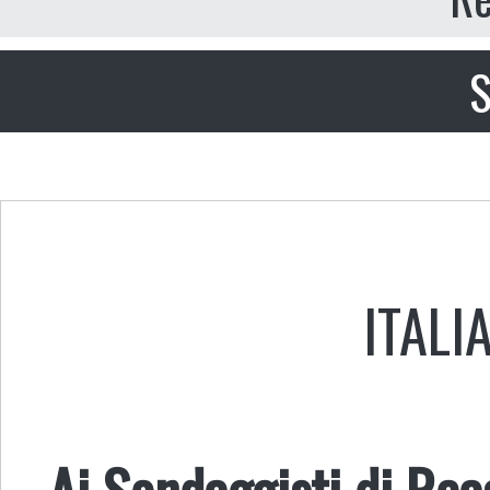
S
ITALI
Ai Sondaggisti di Rea