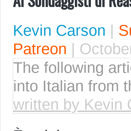
Kevin Carson
|
S
Patreon
|
October
The following arti
into Italian from 
written by Kevin