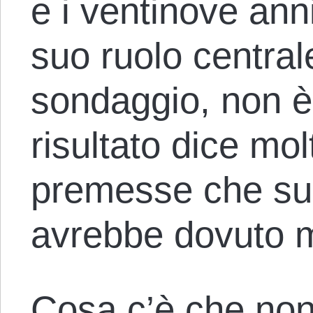
e i ventinove anni
suo ruolo centrale
sondaggio, non è 
risultato dice mol
premesse che sul
avrebbe dovuto m
Cosa c’è che non