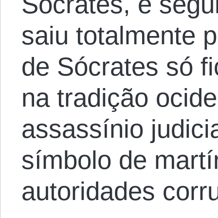
Sócrates, é segur
saiu totalmente pe
de Sócrates só f
na tradição ocide
assassínio judic
símbolo de martí
autoridades corr