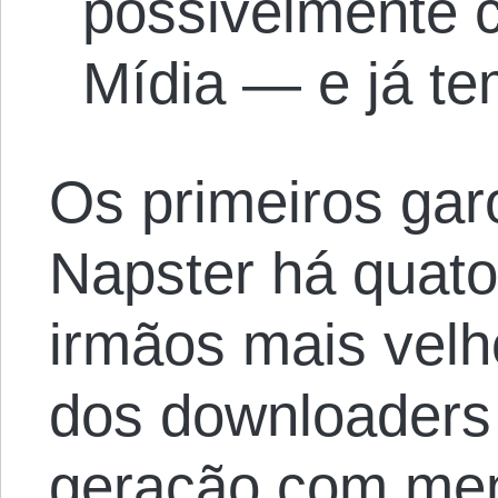
possivelmente 
Mídia — e já te
Os primeiros garo
Napster há quato
irmãos mais velho
dos downloaders 
geração com men