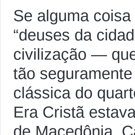
Se alguma coisa 
“deuses da cida
civilização — qu
tão seguramente 
clássica do quar
Era Cristã estav
de Macedônia, C