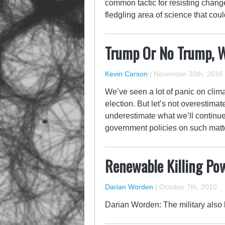
common tactic for resisting change
fledgling area of science that c
Trump Or No Trump, W
Kevin Carson
|
November 30th, 2016
We’ve seen a lot of panic on cli
election. But let’s not overestima
underestimate what we’ll continue 
government policies on such matt
Renewable Killing Po
Darian Worden
|
October 7th, 2010
Darian Worden: The military also h