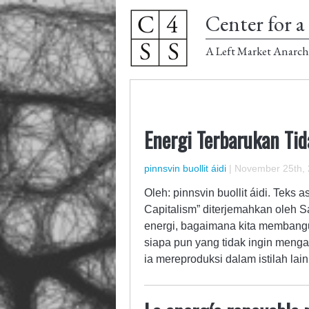
Center for a 
A Left Market Anarch
Energi Terbarukan Ti
pinnsvin buollit áidi
|
November 25th,
Oleh: pinnsvin buollit áidi. Teks
Capitalism” diterjemahkan oleh S
energi, bagaimana kita membangun
siapa pun yang tidak ingin mengak
ia mereproduksi dalam istilah la