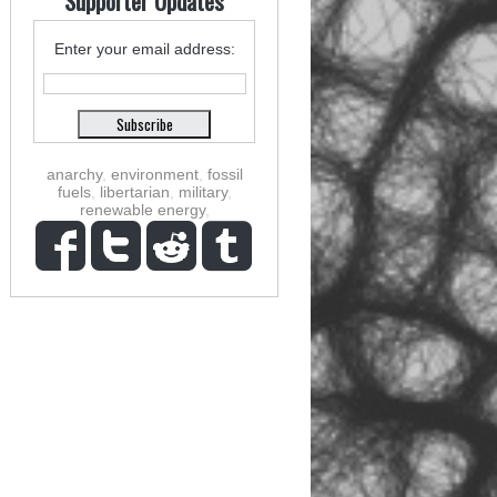
Supporter Updates
Enter your email address:
anarchy
,
environment
,
fossil
fuels
,
libertarian
,
military
,
renewable energy
,