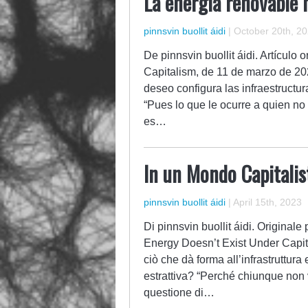
La energía renovable n
pinnsvin buollit áidi
|
October 20th, 2
De pinnsvin buollit áidi. Artícul
Capitalism, de 11 de marzo de 202
deseo configura las infraestructur
“Pues lo que le ocurre a quien no 
es…
In un Mondo Capitalis
pinnsvin buollit áidi
|
April 15th, 2023
Di pinnsvin buollit áidi. Original
Energy Doesn’t Exist Under Capit
ciò che dà forma all’infrastruttur
estrattiva? “Perché chiunque non
questione di…