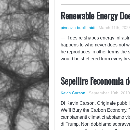
Renewable Energy Doe
pinnsvin buollit áidi
|
March 11th, 202
— If desire shapes energy infrast
happens to whomever does not want 
he reproduces in other terms the 
would be sheltered from every tre
Sepellire l’economia d
Kevin Carson
|
September 10th, 2019
Di Kevin Carson. Originale pubbli
We’ll Bury the Carbon Economy. T
cambiamenti climatici abbiamo vis
di Trump. Non dobbiamo sopravval