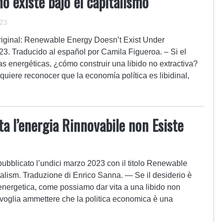
o existe bajo el capitalismo
023
o original: Renewable Energy Doesn’t Exist Under
3. Traducido al español por Camila Figueroa. – Si el
as energéticas, ¿cómo construir una libido no extractiva?
quiere reconocer que la economía política es libidinal,
ta l’energia Rinnovabile non Esiste
e pubblicato l’undici marzo 2023 con il titolo Renewable
alism. Traduzione di Enrico Sanna. — Se il desiderio è
a energetica, come possiamo dar vita a una libido non
 voglia ammettere che la politica economica è una