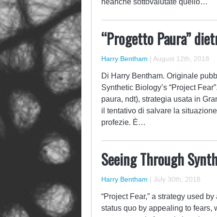
neanche sottovalutate quello…
“Progetto Paura” dietr
Harry Bentham
|
August 12th, 2018
Di Harry Bentham. Originale pubbli
Synthetic Biology’s “Project Fear”
paura, ndt), strategia usata in Gr
il tentativo di salvare la situazion
profezie. È…
Seeing Through Synthe
Harry Bentham
|
July 30th, 2018
“Project Fear,” a strategy used by
status quo by appealing to fears, 