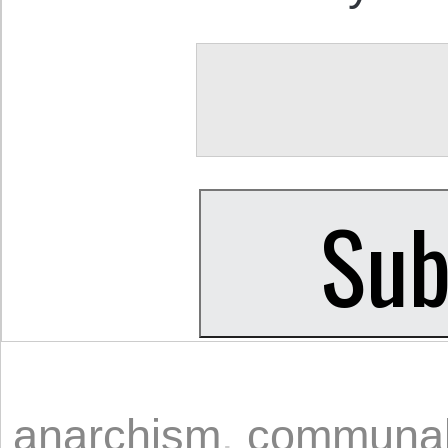
anarchism
,
communal