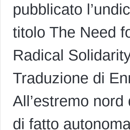
pubblicato l’undic
titolo The Need fo
Radical Solidarit
Traduzione di En
All’estremo nord d
di fatto autonom