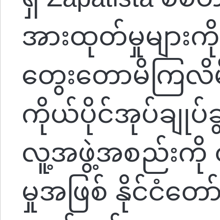
အားထုတ်မှုများ
တွေးတောမိကြလိမ့
ကိုယ်ပိုင်အုပ်ချုပ်ခွင
လူ့အဖွဲ့အစည်းကို 
မှုအဖြစ် နိုင်ငံတော