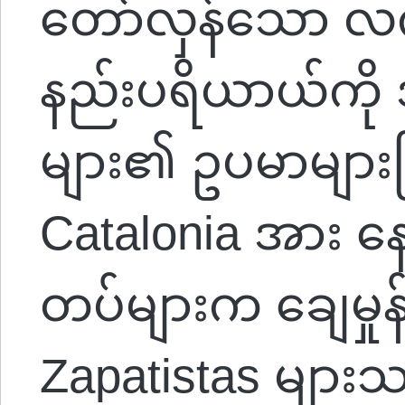
တော်လှန်သော လက
နည်းပရိယာယ်ကို အ
များ၏ ဥပမာများဖြ
Catalonia အား နေ
တပ်များက ချေမှုန
Zapatistas မျ