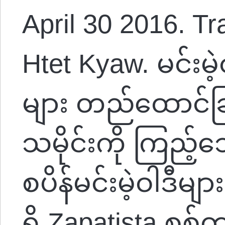
April 30 2016. Tr
Htet Kyaw. မင်းမဲ
များ တည်ထောင်ခြ
သမိုင်းကို ကြည့်
စပိန်မင်းမဲ့ဝါဒီမျ
ရှိ Zapatista စစ်