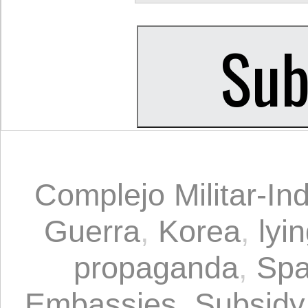
Complejo Militar-Ind
Guerra
,
Korea
,
lyi
propaganda
,
Spa
Embassies
,
Subsidy 