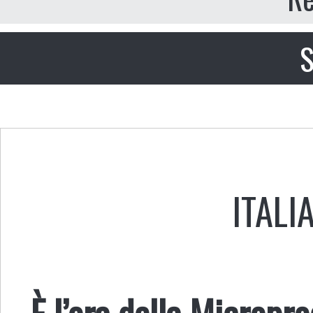
S
ITALI
È l’ora della Micropr