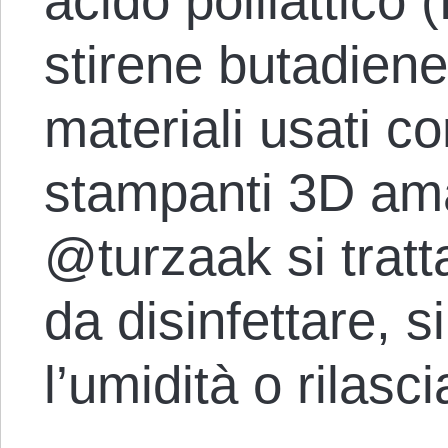
acido polilattico (
stirene butadien
materiali usati 
stampanti 3D ama
@turzaak si tratta 
da disinfettare,
l’umidità o rilasc