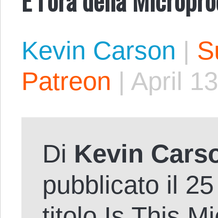
Kevin Carson
|
S
Patreon
|
April 1
Di
Kevin Cars
pubblicato il 2
titolo
Is This M