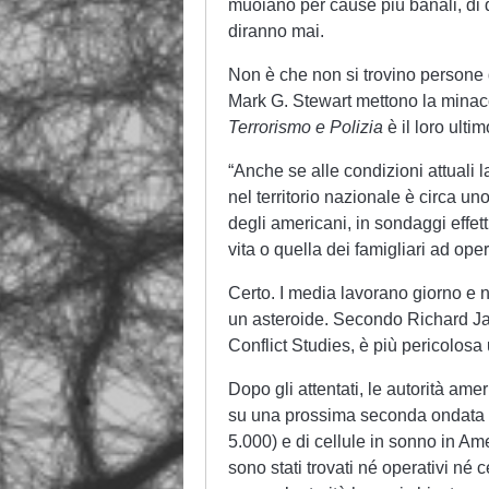
muoiano per cause più banali, di 
diranno mai.
Non è che non si trovino persone 
Mark G. Stewart mettono la minacci
Terrorismo e Polizia
è il loro ultim
“Anche se alle condizioni attuali 
nel territorio nazionale è circa un
degli americani, in sondaggi effett
vita o quella dei famigliari ad opera
Certo. I media lavorano giorno e n
un asteroide. Secondo Richard J
Conflict Studies, è più pericolosa
Dopo gli attentati, le autorità ame
su una prossima seconda ondata di
5.000) e di cellule in sonno in A
sono stati trovati né operativi né