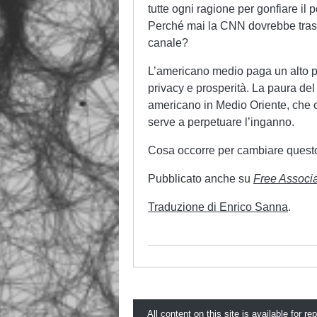
tutte ogni ragione per gonfiare il pe
Perché mai la CNN dovrebbe trasm
canale?
L’americano medio paga un alto pre
privacy e prosperità. La paura del 
americano in Medio Oriente, che cr
serve a perpetuare l’inganno.
Cosa occorre per cambiare questo 
Pubblicato anche su
Free Associa
Traduzione di Enrico Sanna
.
All content on this site is available for re