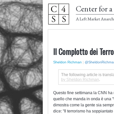
Center for a 
A Left Market Anarch
Il Complotto dei Terro
Sheldon Richman
|
@SheldonRichma
The following article is transl
by Sheldon Richman
.
Questo fine settimana la CNN ha 
quello che manda in onda è una “
dimostra come la gente sia sempre
dice: “Il terrorismo ha soppianta