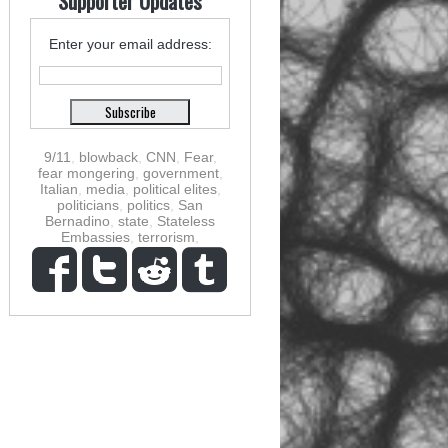
Supporter Updates
Enter your email address:
9/11
,
blowback
,
CNN
,
Fear
,
fear mongering
,
government
,
Italian
,
media
,
political elites
,
politicians
,
politics
,
San
Bernadino
,
state
,
Stateless
Embassies
,
terrorism
,