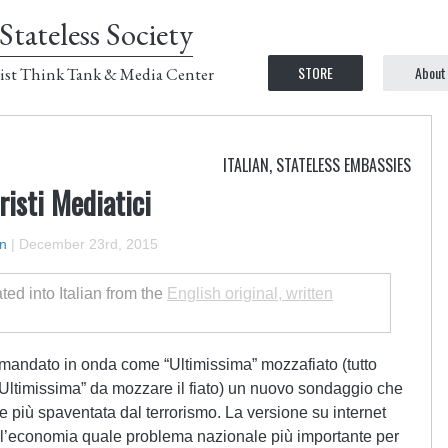
Stateless Society
STORE
About
ist Think Tank & Media Center
ITALIAN
,
STATELESS EMBASSIES
risti Mediatici
n
|
December 23rd, 2015
ated into Italian from the
English original, written
mandato in onda come “Ultimissima” mozzafiato (tutto
Ultimissima” da mozzare il fiato) un nuovo sondaggio che
 più spaventata dal terrorismo. La versione su internet
to l’economia quale problema nazionale più importante per