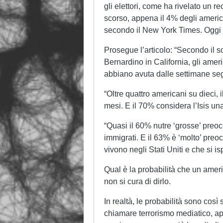
gli elettori, come ha rivelato u
scorso, appena il 4% degli americ
secondo il New York Times. Oggi 
Prosegue l’articolo: “Secondo il so
Bernardino in California, gli amer
abbiano avuta dalle settimane se
“Oltre quattro americani su dieci, 
mesi. E il 70% considera l’Isis un
“Quasi il 60% nutre ‘grosse’ preoc
immigrati. E il 63% è ‘molto’ pre
vivono negli Stati Uniti e che si is
Qual è la probabilità che un amer
non si cura di dirlo.
In realtà, le probabilità sono cos
chiamare terrorismo mediatico, ap