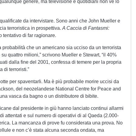
qualunque genere, ma televisione e quotidiani non ve lo
qualificate da intervistare. Sono anni che John Mueller e
a terroristica in prospettiva.
A Caccia di Fantasmi:
o tentativo di far ragionare.
la probabilità che un americano sia ucciso da un terrorista
o su quattro milioni,” scrivono Mueller e Stewart, “il 40%
uati dalla fine del 2001, confessa di temere per la propria
 di terroristi.”
otte per spaventarli. Ma è più probabile morire uccisi da
ackson, del neozelandese National Centre for Peace and
 una vasca da bagno o un distributore di bibite.
ricane dal presidente in giù hanno lanciato continui allarmi
 attentati e sul numero di operativi di al Qaeda (2.000-
merica. La mancanza di prove fu considerata una prova. No
 cellule e non c’è stata alcuna seconda ondata, ma