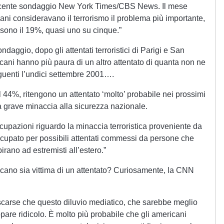
n recente sondaggio New York Times/CBS News. Il mese
ani consideravano il terrorismo il problema più importante,
sono il 19%, quasi uno su cinque.”
ndaggio, dopo gli attentati terroristici di Parigi e San
icani hanno più paura di un altro attentato di quanta non ne
guenti l’undici settembre 2001….
il 44%, ritengono un attentato ‘molto’ probabile nei prossimi
a grave minaccia alla sicurezza nazionale.
cupazioni riguardo la minaccia terroristica proveniente da
occupato per possibili attentati commessi da persone che
pirano ad estremisti all’estero.”
icano sia vittima di un attentato? Curiosamente, la CNN
ì scarse che questo diluvio mediatico, che sarebbe meglio
pare ridicolo. È molto più probabile che gli americani