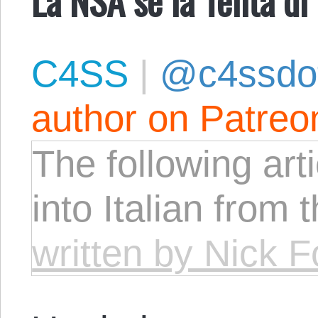
C4SS
|
@c4ssdo
author on Patreo
The following arti
into Italian from 
written by Nick F