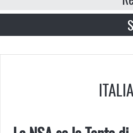
S
ITALI
La NSA se la Tenta di