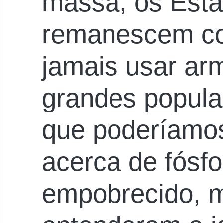
massa, os Est
remanescem co
jamais usar ar
grandes popula
que poderíamo
acerca de fósfo
empobrecido, m