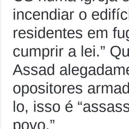
incendiar o edifí
residentes em fug
cumprir a lei.” Q
Assad alegadame
opositores arma
lo, isso é “assas
povo.”