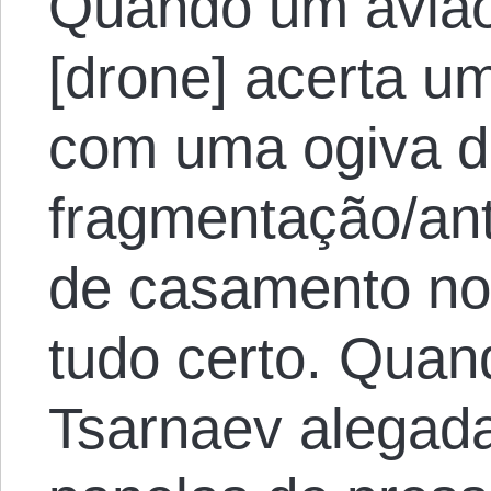
Quando um avião
[drone] acerta um 
com uma ogiva de
fragmentação/ant
de casamento no
tudo certo. Qua
Tsarnaev alegad