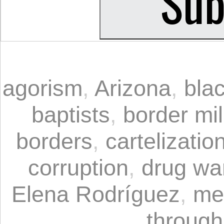
agorism
,
Arizona
,
bla
baptists
,
border mil
borders
,
cartelizatio
corruption
,
drug wa
Elena Rodríguez
,
me
through