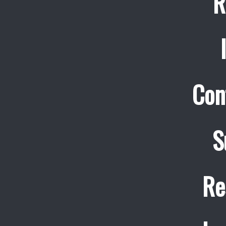
R
Con
S
Re