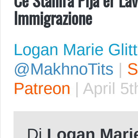
Immigrazione
Logan Marie Glit
@MakhnoTits
|
S
Patreon
|
April 5
Di
Logan Mari