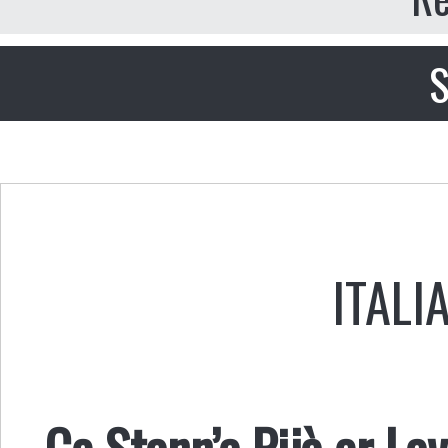
S
ITALI
Ce Stann’a Pijà er La