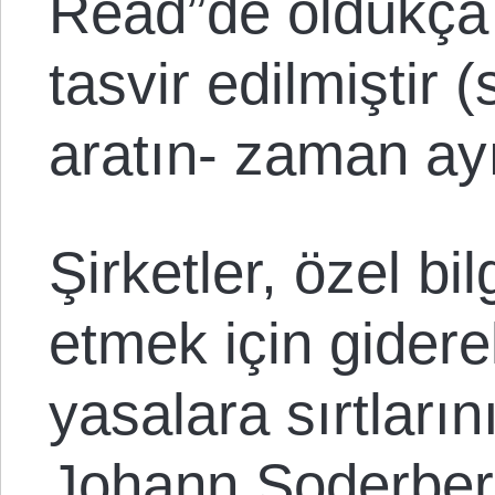
Read”de oldukça i
tasvir edilmiştir
aratın- zaman ay
Şirketler, özel bi
etmek için gidere
yasalara sırtları
Johann Soderber