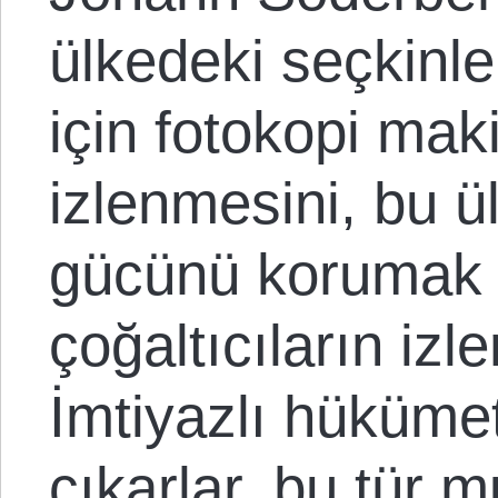
ülkedeki seçkinl
için fotokopi mak
izlenmesini, bu ül
gücünü korumak iç
çoğaltıcıların iz
İmtiyazlı hüküme
çıkarlar, bu tür 