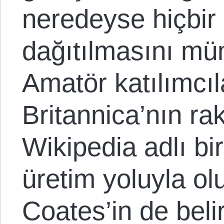
neredeyse hiçbi
dağıtılmasını mü
Amatör katılımcıl
Britannica’nın ra
Wikipedia adlı bi
üretim yoluyla o
Coates’in de belir