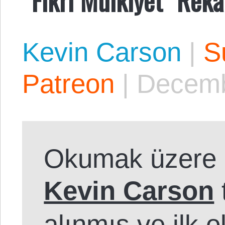
Kevin Carson
|
S
Patreon
|
Decemb
Okumak üzere 
Kevin Carson
alınmış ve ilk 