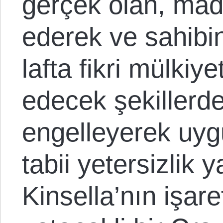
gerçek olan, madd
ederek ve sahibi
lafta fikri mülkiye
edecek şekillerd
engelleyerek uyg
tabii yetersizlik 
Kinsella’nın işaret