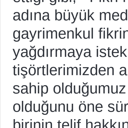
adına büyük medy
gayrimenkul fikri
yağdırmaya istek
tişörtlerimizden 
sahip olduğumuz 
olduğunu öne süre
birinin telif hakkı