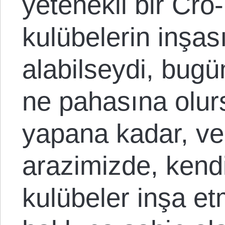
yetenekli bir Cr
kulübelerin inşas
alabilseydi, bugün
ne pahasına olu
yapana kadar, ver
arazimizde, kend
kulübeler inşa e