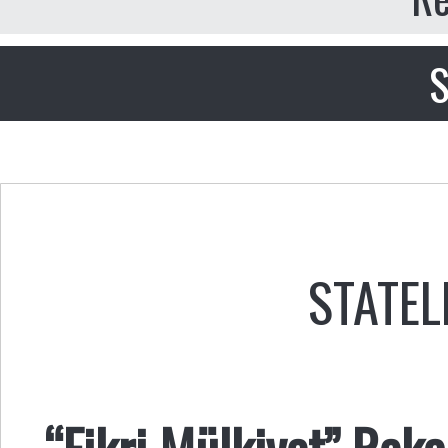
S
STATEL
“Fikri Mülkiyet” Reka