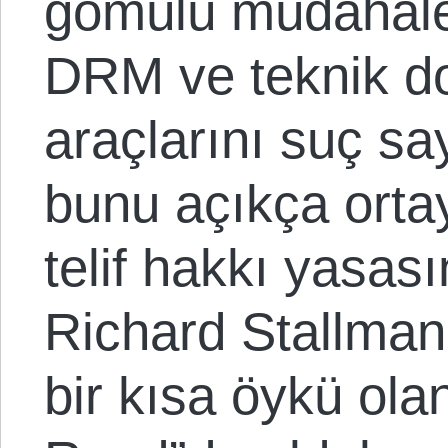
gömülü müdahalec
DRM ve teknik dol
araçlarını suç s
bunu açıkça ortay
telif hakkı yasası
Richard Stallman 
bir kısa öykü ola