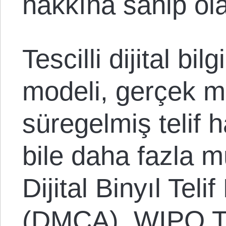
hakkına sahip ola
Tescilli dijital bil
modeli, gerçek m
süregelmiş telif 
bile daha fazla 
Dijital Binyıl Tel
(DMCA), WIPO Te