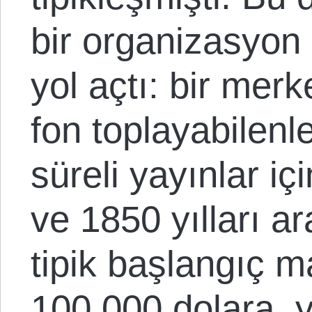
bir organizasyon
yol açtı: bir merk
fon toplayabilenl
süreli yayınlar iç
ve 1850 yılları a
tipik başlangıç m
100.000 dolara, y