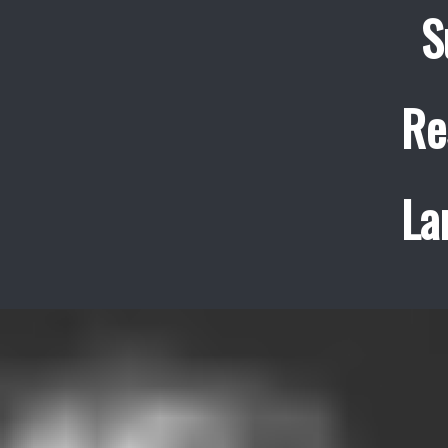
S
Re
La