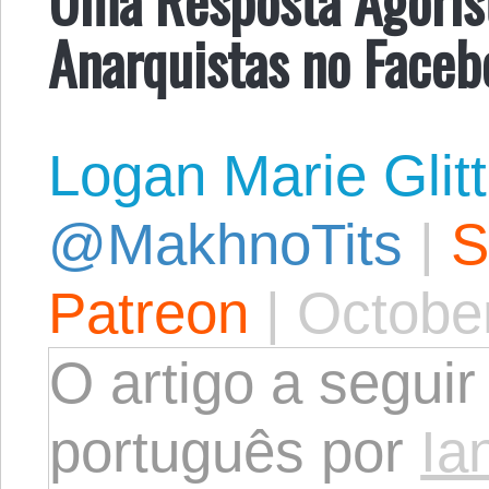
Anarquistas no Faceb
Logan Marie Glit
@MakhnoTits
|
S
Patreon
|
October
O artigo a seguir
português por
Ia