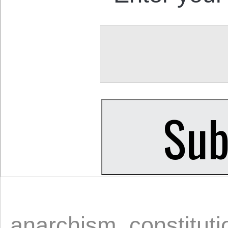
anarchism
,
constituti