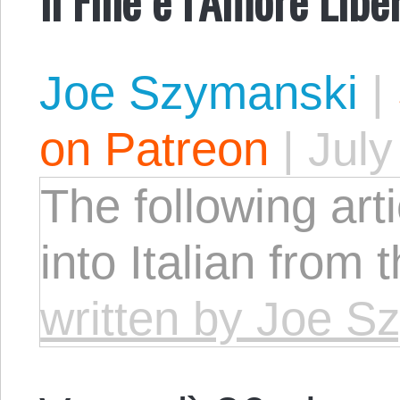
Joe Szymanski
|
on Patreon
|
July
The following arti
into Italian from 
written by Joe S