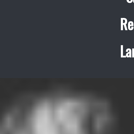
Re
La