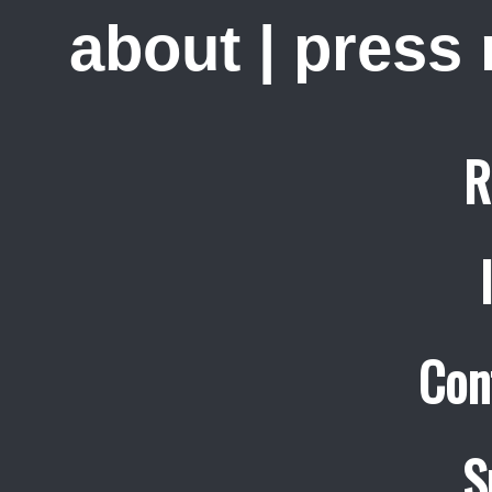
about
|
press
R
Con
S