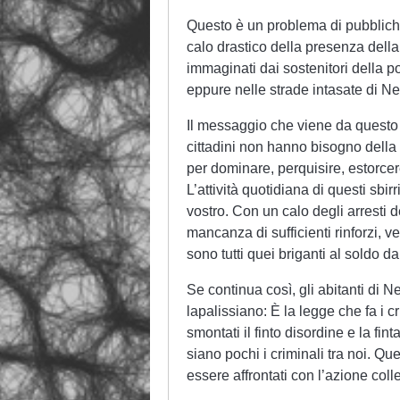
Questo è un problema di pubbliche 
calo drastico della presenza della 
immaginati dai sostenitori della po
eppure nelle strade intasate di Ne
Il messaggio che viene da questo 
cittadini non hanno bisogno della 
per dominare, perquisire, estorcer
L’attività quotidiana di questi sb
vostro. Con un calo degli arresti de
mancanza di sufficienti rinforzi,
sono tutti quei briganti al soldo da
Se continua così, gli abitanti di N
lapalissiano: È la legge che fa i c
smontati il finto disordine e la fi
siano pochi i criminali tra noi. 
essere affrontati con l’azione coll