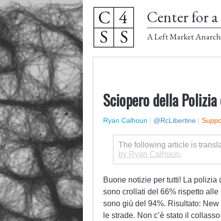
Center for a 
A Left Market Anarch
Sciopero della Polizia
Ryan Calhoun
|
@RcLibertine
|
Suppor
The following article is transl
by Ryan Calhoun
.
Buone notizie per tutti! La polizia
sono crollati del 66% rispetto alle
sono giù del 94%. Risultato: New Y
le strade. Non c’è stato il collasso