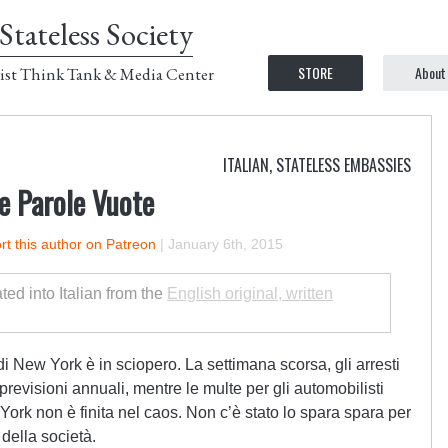
Stateless Society
STORE
About
ist Think Tank & Media Center
ITALIAN
,
STATELESS EMBASSIES
 e Parole Vuote
t this author on Patreon
|
January 6th, 2015
ated into Italian from the
English original, written
 di New York è in sciopero. La settimana scorsa, gli arresti
 previsioni annuali, mentre le multe per gli automobilisti
ork non è finita nel caos. Non c’è stato lo spara spara per
 della società.