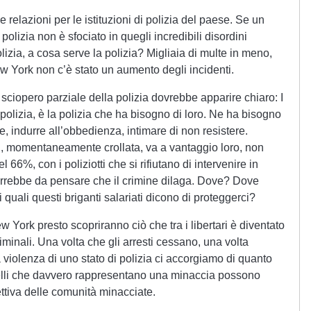
relazioni per le istituzioni di polizia del paese. Se un
polizia non è sfociato in quegli incredibili disordini
lizia, a cosa serve la polizia? Migliaia di multe in meno,
w York non c’è stato un aumento degli incidenti.
sciopero parziale della polizia dovrebbe apparire chiaro: I
polizia, è la polizia che ha bisogno di loro. Ne ha bisogno
e, indurre all’obbedienza, intimare di non resistere.
irri, momentaneamente crollata, va a vantaggio loro, non
l 66%, con i poliziotti che si rifiutano di intervenire in
 verrebbe da pensare che il crimine dilaga. Dove? Dove
i quali questi briganti salariati dicono di proteggerci?
ew York presto scopriranno ciò che tra i libertari è diventato
riminali. Una volta che gli arresti cessano, una volta
nta violenza di uno stato di polizia ci accorgiamo di quanto
Quelli che davvero rappresentano una minaccia possono
ettiva delle comunità minacciate.