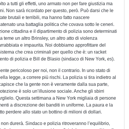
o a tutti gli effetti, uno armato non per fare giustizia ma
tuni. Non sarà ricordato per questo, però. Può darsi che le
te brutali e terribili, ma hanno fatto nascere
atenato una battaglia politica che covava sotto le ceneri.
one cittadina e il dipartimento di polizia sono determinati
ia teme un altro Brinsley, un altro atto di violenza
arrabbiata e impaurita. Noi dobbiamo approfittare del
tema che crea criminali per quello che è: un racket
ento di polizia e Bill de Blasio (sindaco di New York,
es
).
ente pericoloso per noi, non il contrario. In uno stato di
della legge, a correre più rischi. La polizia si tira indietro al
 capisce che la gente non è veramente dalla sua parte,
tezione è solo un’illusione sociale. Anche gli sbirri
rglielo. Questa settimana a New York migliaia di persone
nti a discrezione dei banditi in uniforme. La paura e la
o perdere allo stato un bottino di milioni di dollari.
non durerà. Sindaco e polizia ritroveranno l’equilibrio,