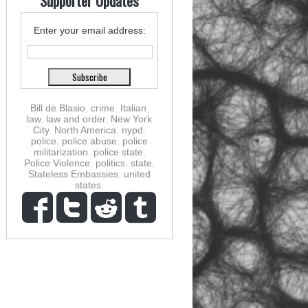
Supporter Updates
Enter your email address:
Bill de Blasio
,
crime
,
Italian
,
law
,
law and order
,
New York
City
,
North America
,
nypd
,
police
,
police abuse
,
police
militarization
,
police state
,
Police Violence
,
politics
,
state
,
Stateless Embassies
,
united
states
,