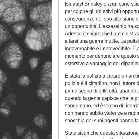
Ismaaiyl Brinsley era un cane sciolt
per colpire gli obiettivi più oppor
conseguenze del suo atto siano sta
un’opportunità. L’assassinio ha sc
Adesso è chiaro che l’amministrazi
a farsi una guerra inutile. La poliz
ingovernabile e imprevedibile. È 
momento per denunciare questo sis
estorsivo a vantaggio del dipartim
È stata la polizia a creare un ambi
polizia è il cittadino, non il tutore 
primo segno di difficoltà, quando
quando la gente capisce che la pro
sanguinano, ed è tempo di ricorda
non hanno subito violenze e rapime
spocchia dei suoi agenti hanno fatt
State sicuri che questa situazione 