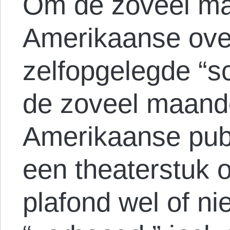
Om de zoveel ma
Amerikaanse ove
zelfopgelegde “s
de zoveel maand
Amerikaanse publ
een theaterstuk o
plafond wel of n