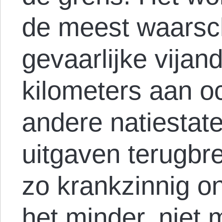
de meest waarsch
gevaarlijke vija
kilometers aan o
andere natiestat
uitgaven terugbr
zo krankzinnig on
het minder, niet