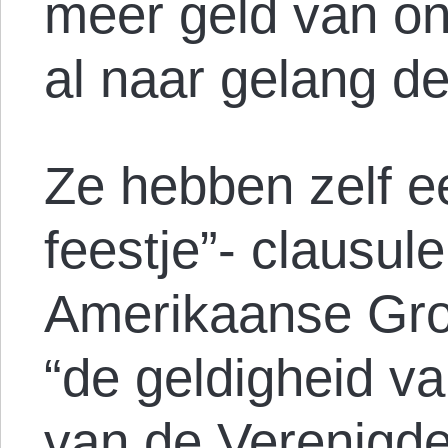
meer geld van o
al naar gelang de
Ze hebben zelf e
feestje”- clausul
Amerikaanse Gro
“de geldigheid v
van de Verenigde