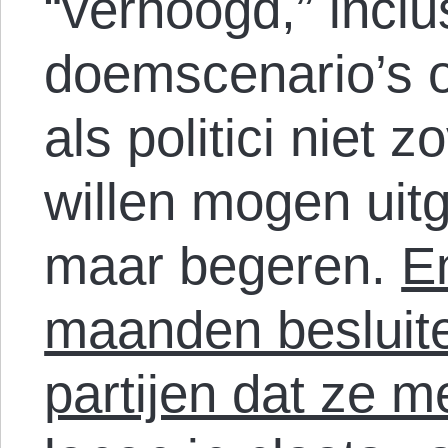
“verhoogd,” inclu
doemscenario’s o
als politici niet 
willen mogen uit
maar begeren.
E
maanden besluit
partijen dat ze 