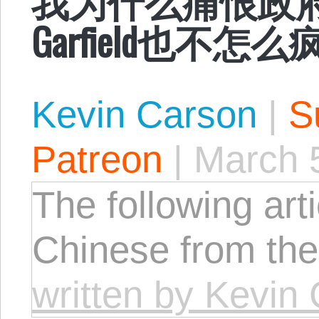
Garfield也不怎么
Kevin Carson
|
S
Patreon
|
March 
The following arti
Chinese from th
written by Kevin