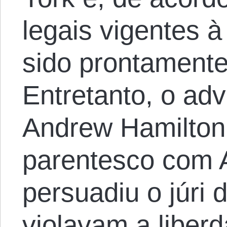
legais vigentes à
sido prontament
Entretanto, o ad
Andrew Hamilto
parentesco com A
persuadiu o júri
violavam a liber