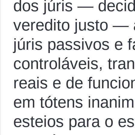
dos júris — decid
veredito justo — 
júris passivos e 
controláveis, tra
reais e de funci
em tótens inani
esteios para o e