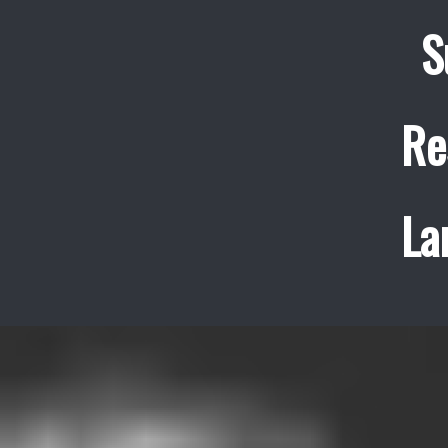
S
Re
La