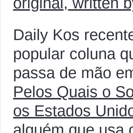
original, written
Daily Kos recent
popular coluna q
passa de mão e
Pelos Quais o S
os Estados Unid
alguém que usa 