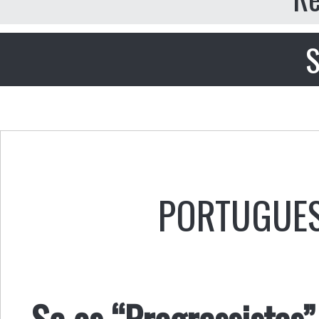
S
PORTUGUE
Se os “Progressistas”