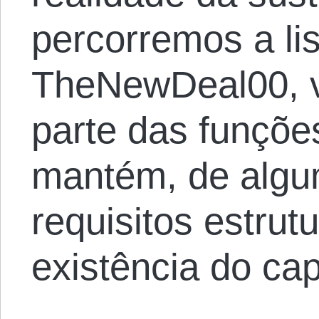
percorremos a li
TheNewDeal00, v
parte das funçõ
mantém, de algu
requisitos estrut
existência do cap