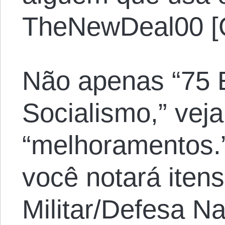
TheNewDeal00 [
Não apenas “75 
Socialismo,” vej
“melhoramentos.”
você notará itens
Militar/Defesa Na