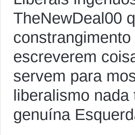
TheNewDeal00 q
constrangimento 
escreverem cois
servem para mos
liberalismo nada
genuína Esquerd