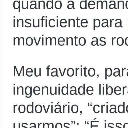
quando a demand
insuficiente par
movimento as rod
Meu favorito, pa
ingenuidade liber
rodoviário, “cria
usarmos”: “É is