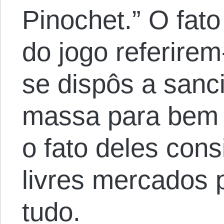
Pinochet.” O fat
do jogo referirem
se dispôs a san
massa para bem d
o fato deles con
livres mercados p
tudo.