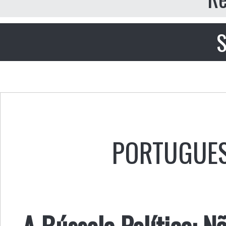
S
PORTUGUE
A Bússola Política: 