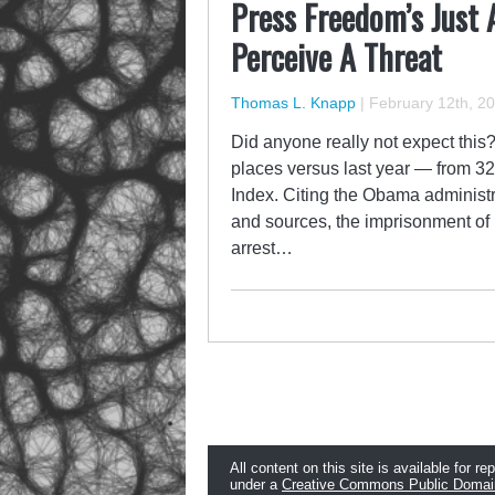
Press Freedom’s Just 
Perceive A Threat
Thomas L. Knapp
|
February 12th, 2
Did anyone really not expect this
places versus last year — from 3
Index. Citing the Obama administr
and sources, the imprisonment of
arrest…
All content on this site is available for re
under a
Creative Commons Public Domai