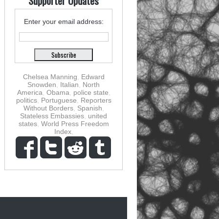
Supporter Updates
Enter your email address:
Chelsea Manning
,
Edward
Snowden
,
Italian
,
North
America
,
Obama
,
police state
,
politics
,
Portuguese
,
Reporters
Without Borders
,
Spanish
,
Stateless Embassies
,
united
states
,
World Press Freedom
Index
,