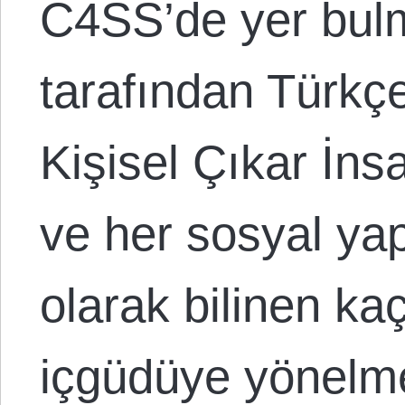
C4SS’de yer bul
tarafından Türkçe’
Kişisel Çıkar İns
ve her sosyal yap
olarak bilinen kaç
içgüdüye yönelmey