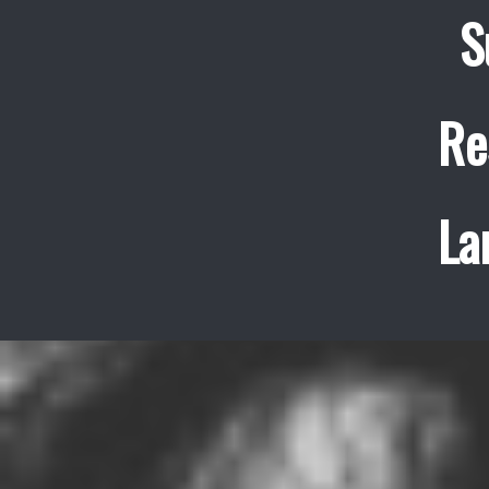
S
Re
La