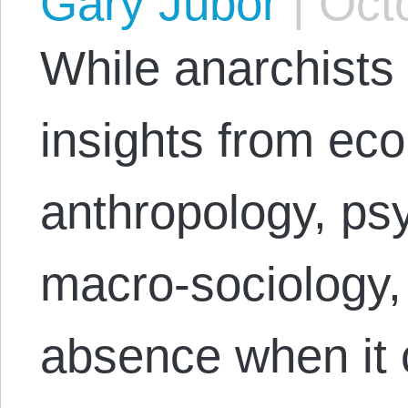
Gary Jubor
|
Octo
While anarchists
insights from ec
anthropology, ps
macro-sociology, 
absence when it 