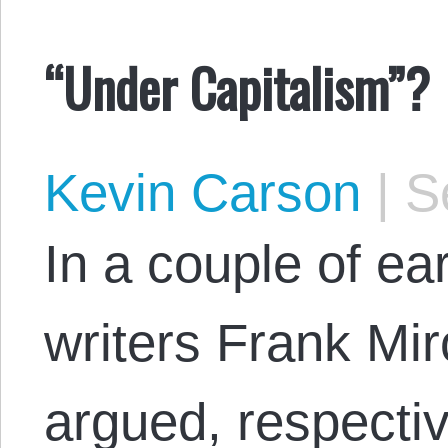
“Under Capitalism”?
Kevin Carson
|
Se
In a couple of ea
writers Frank Mi
argued, respectiv