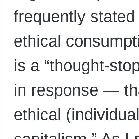
frequently stated 
ethical consumpt
is a “thought-sto
in response — tha
ethical (individu
capitalism.” As I 