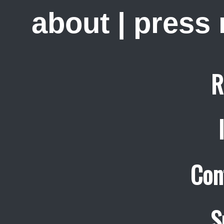
about
|
press
R
Con
S