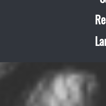
Re
La