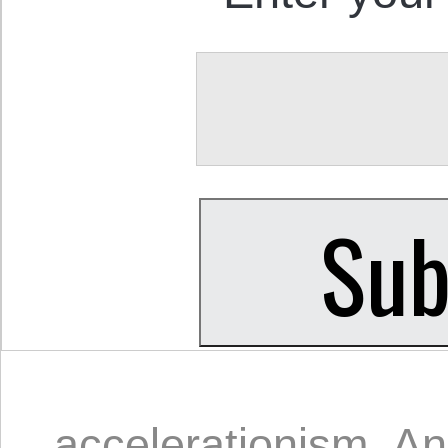
accelerationism
,
An