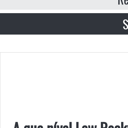
S
A que nível Lew Rockw