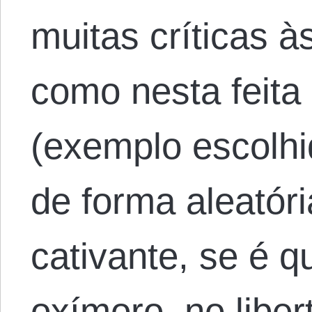
muitas críticas à
como nesta feita
(exemplo escolh
de forma aleatór
cativante, se é q
oxímoro, no liber