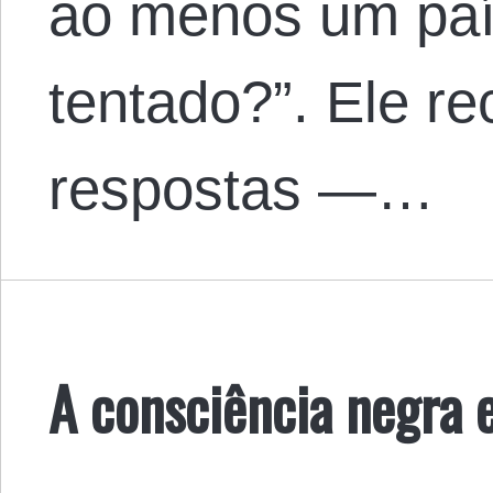
ao menos um país
tentado?”. Ele r
respostas —…
A consciência negra e