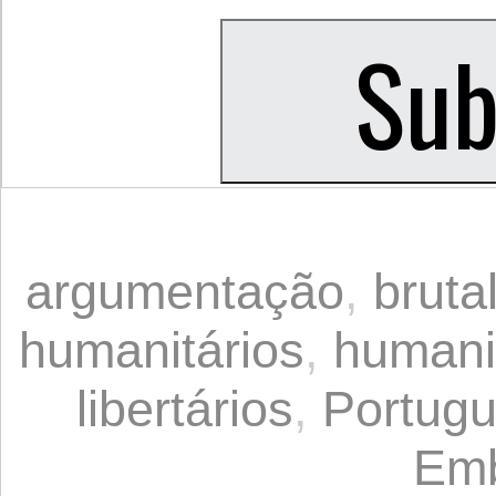
argumentação
,
bruta
humanitários
,
humani
libertários
,
Portug
Emb