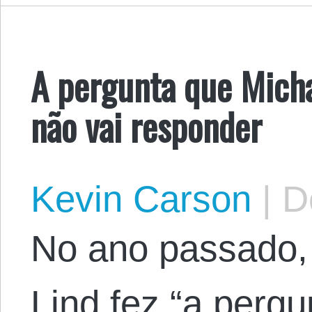
A pergunta que Mich
não vai responder
Kevin Carson
|
De
No ano passado, 
Lind fez “a pergu