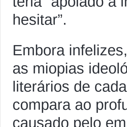
teria “apoiado a 
hesitar”.
Embora infelizes,
as miopias ideol
literários de cad
compara ao prof
causado pelo em