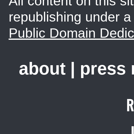
All content on this sit
republishing under 
Public Domain Dedic
about
|
press
R