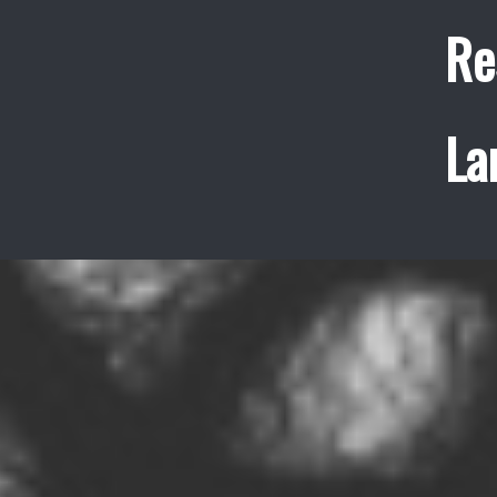
Re
La