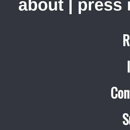
about
|
press
R
Con
S