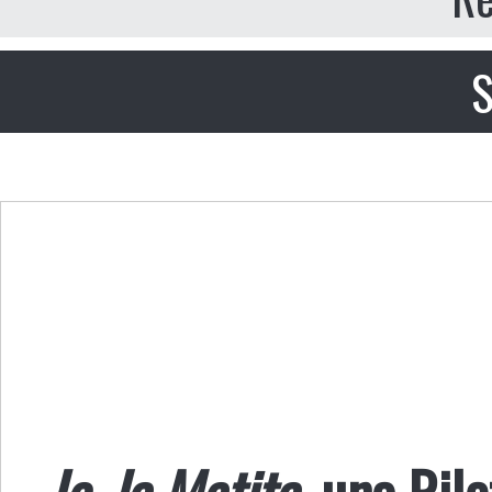
S
Io, la Matita
, una Ril