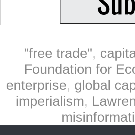
"free trade"
,
capit
Foundation for E
enterprise
,
global cap
imperialism
,
Lawre
misinformat