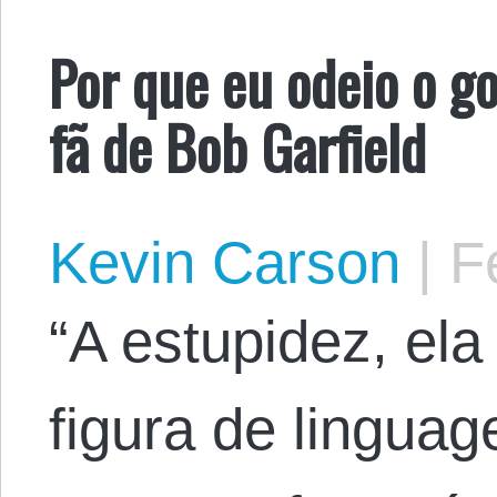
Por que eu odeio o g
fã de Bob Garfield
Kevin Carson
|
Fe
“A estupidez, ela
figura de linguag