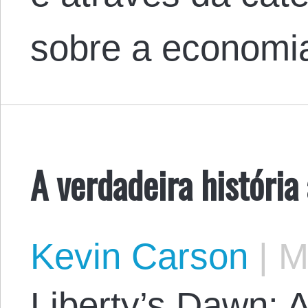
sobre a econom
A verdadeira história
Kevin Carson
|
Ma
Liberty’s Dawn: A