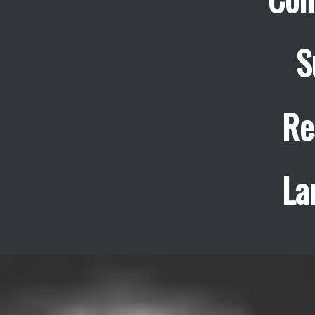
S
Re
La