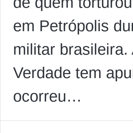
de quem torturou
em Petrópolis du
militar brasileir
Verdade tem apu
ocorreu…