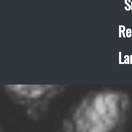
S
Re
La