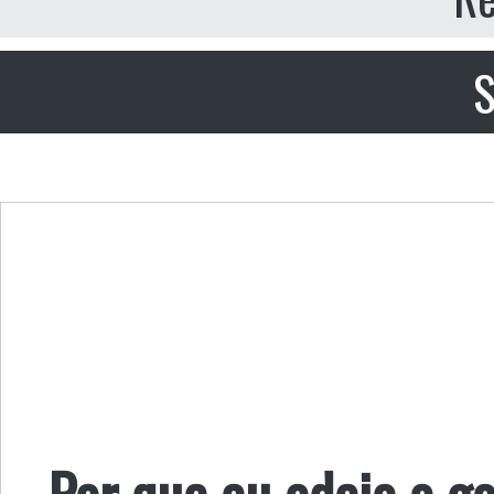
S
Por que eu odeio o g