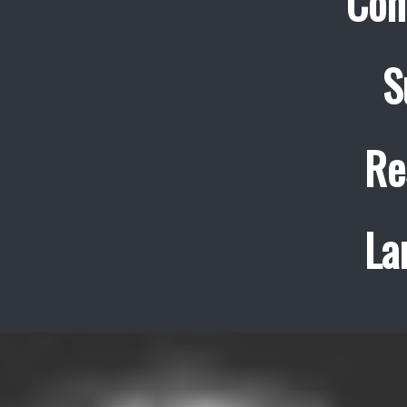
Con
S
Re
La