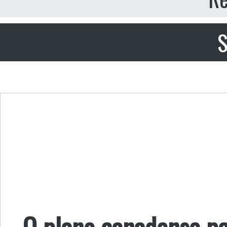
S
O plano canadense pa