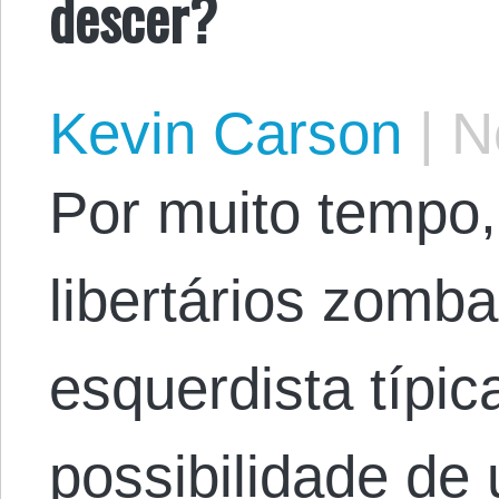
descer?
Kevin Carson
|
No
Por muito tempo,
libertários zomb
esquerdista típic
possibilidade d