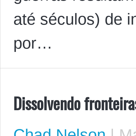
até séculos) de i
por…
Dissolvendo fronteira
Chad Nelson
|
Ma