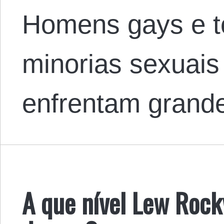
Homens gays e t
minorias sexuais
enfrentam gran
A que nível Lew Rockw