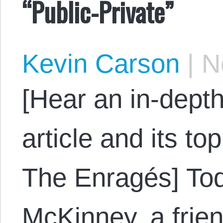
“Public-Private”
Kevin Carson
|
No
[Hear an in-depth
article and its to
The Enragés] Tod
McKinney, a frie