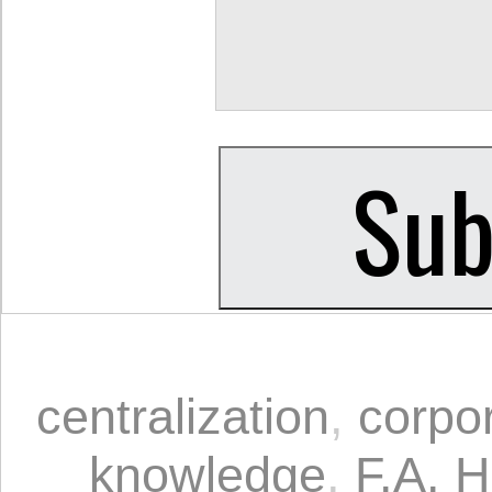
centralization
,
corpor
knowledge
,
F.A. 