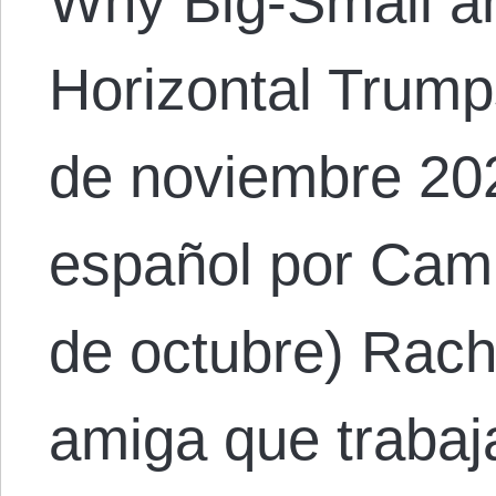
Why Big-Small an
Horizontal Trumps
de noviembre 202
español por Cami
de octubre) Rach
amiga que trabaj