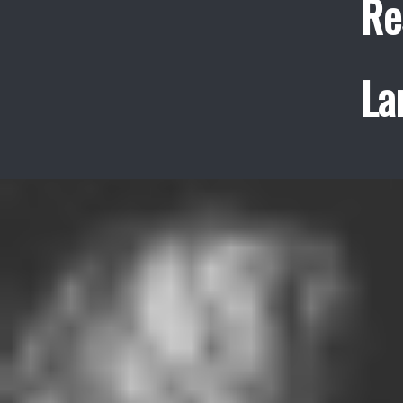
Re
La