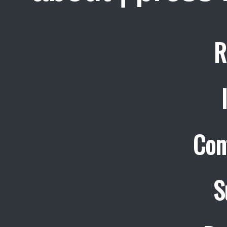
R
Con
S