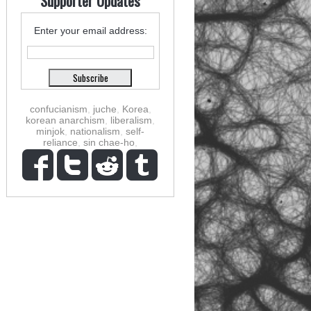
Supporter Updates
Enter your email address:
confucianism
,
juche
,
Korea
,
korean anarchism
,
liberalism
,
minjok
,
nationalism
,
self-
reliance
,
sin chae-ho
,