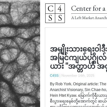
Center for a 
A Left Market Anarch
အမျိုးသားရေးဝါဒီအ
အမြင်ကျယ်ပုဂ္ဂိုလ်
ယား “အတ္တာဟိ အတ
C4SS
|
November 14th, 2025
By Rob York. Original article: The
Anarchist Visionary, Sin Chae-ho
Hein Htet Kyaw. မြောက်ကိုရီးယားနှ
စီးပွားရေးစနစ်တို့အောက်တွင် ဆယ်စုန
စား မရှိကြရတော့သည့်လောက်ပင် ကွဲပ