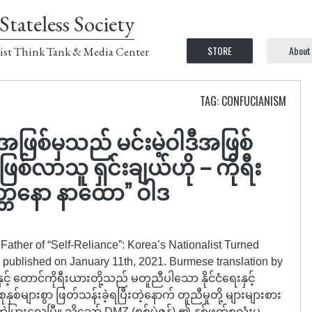
Stateless Society
STORE
About
ist Think Tank & Media Center
TAG: CONFUCIANISM
ဖြစ်မှသည် မင်းမဲ့ဝါဒီအဖြစ်
ဖြစ်လာသူ ရှင်းချယ်ဟို – ကိုရီး
္တနော နာထော” ဝါဒ
 Father of “Self-Reliance”: Korea’s Nationalist Turned
, published on January 11th, 2021. Burmese translation by
င့် တောင်ကိုရီးယားတို့သည် မတူညီပါသော နိုင်ငံရေးနှင့်
ှစ်များစွာ ဖြတ်သန်းခဲ့ရပြီးတဲ့နောက် တူညီမှုတို့ များများစား
ြားလေပြီ။ သို့သော် DMZ (စစ်မဲ့ဇုန်) ၏ နှစ်ဖက်စလုံးမှ