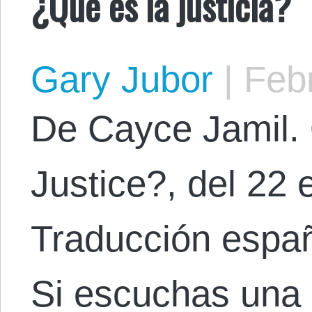
¿Qué es la justicia?
Gary Jubor
|
Febr
De Cayce Jamil. 
Justice?, del 22 
Traducción españ
Si escuchas una 