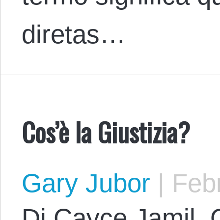
diretas…
Cos’è la Giustizia?
Gary Jubor
|
Febr
Di Cayce Jamil. O