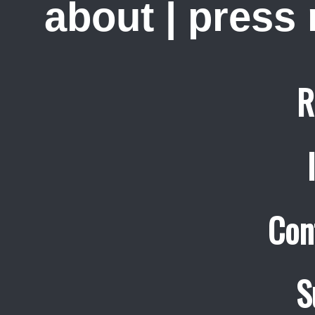
about
|
press
R
Con
S