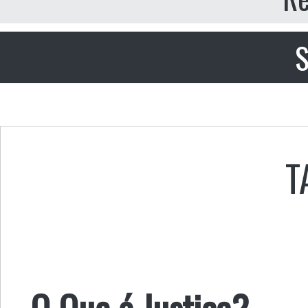
S
T
O Que é Justiça?