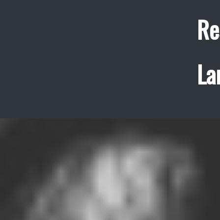
Re
La