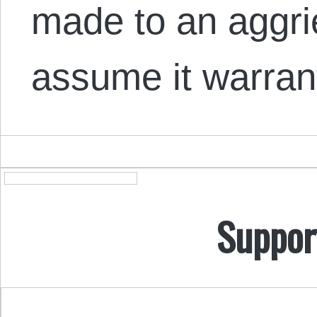
made to an aggri
assume it warra
Suppor