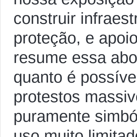
construir infraes
proteção, e apoi
resume essa ab
quanto é possív
protestos massiv
puramente simból
uso muito limita