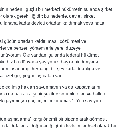
nin nedeni, güçlü bir merkezi hükümetin şu anda şirket
 olarak gerekliliğidir; bu nedenle, devleti şirket
kullanana kadar devleti ortadan kaldırmak veya hatta
i gücün ortadan kaldırılması, çözülmesi ve
ikler ve benzeri yöntemlerle yerel düzeye
üşünüyorum. Öte yandan, şu anda federal hükümeti
nkü biz bu dünyada yaşıyoruz, başka bir dünyada
arın tasarladığı herhangi bir şey kadar tiranlığa ve
asa özel güç yoğunlaşmaları var.
lde edilmiş hakları savunmanın ya da kapsamlarını
r, o da halka karşı bir şekilde sorumlu olan ve halkın
tek gayrimeşru güç biçimini korumak.”
-You say you
unlaşmalarına” karşı önemli bir siper olarak görmesi,
 da defalarca doğruladığı gibi, devletin tarihsel olarak bu