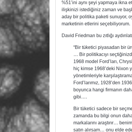
%51’ini aynı şeyi yapmaya ikna e
ilişkinizi istediğiniz zaman ve ba
aday bir politika paketi sunuyor, 
marketinin etlerini seçebiliyorum.
David Friedman bu zıtlığı aydınlat
“Bir tüketici piyasadan bir ür
… Bir politikacıyı seçtiğini
1968 model Ford’ları, Chrysle
hiç kimse 1968’deki Nixon y
yönetimleriyle karşılaştıra
Ford’larımız, 1928’den 1936’
boyunca hangi firmanın dah
gibi….
Bir tüketici sadece bir seçm
zamanda bu bilgi onun daha f
markalarını araştırır… benim
satın alırsam… onu elde ederi