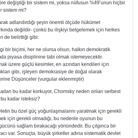
göre değiştiği bir sistem mi, yoksa nüfusun %49’unun hiçbir
ir sistem mi?
arak adlandırdığı şeyin önemli ölçüde hükümet
ında değildir- çünkü bu ilişkiyi belgelemek için herkes
de belirttiği gibi:
 bir biçimi, her ne olursa olsun, halkın demokratik
a piyasa disiplinine tabi olmak istemeyecektir.
lmak üzere güçlü kesimler, en azından kendileri için
ukları gibi, işleyen demokrasiye de doğal olarak
erine Düşünceler (vurgular eklenmiştir)
asadan bu kadar korkuyor, Chomsky neden onları serbest
bu kadar isteksiz?
etin bu özel güç yoğunlaşmalarını yaratmak için gerekli
ek için gerekli olmadığı, bu nedenle oyunun bu
 gücünü sağlam bırakacağı yönündedir. Bu çılgınca bir
yacı var. Sonuçta, büyük şirketler adına sistematik devlet