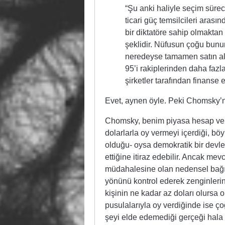
“Şu anki haliyle seçim süreci
ticari güç temsilcileri aras
bir diktatöre sahip olmaktan 
şeklidir. Nüfusun çoğu bunun
neredeyse tamamen satın al
95’i rakiplerinden daha fazl
şirketler tarafından finanse e
Evet, aynen öyle. Peki Chomsky’ni
Chomsky, benim piyasa hesap vereb
dolarlarla oy vermeyi içerdiği, bö
olduğu- oysa demokratik bir devle
ettiğine itiraz edebilir. Ancak mevc
müdahalesine olan nedensel bağım
yönünü kontrol ederek zenginlerin 
kişinin ne kadar az doları olursa o
pusulalarıyla oy verdiğinde ise ço
şeyi elde edemediği gerçeği hala 