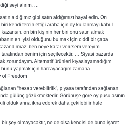
iği şeyi alırım. …
atın aldığımız gibi satın aldığımızı hayal edin. On
r biri kendi tercih ettiği araba için oy kullanmayı kabul
kazansın, on bin kişinin her biri onu satın almak
banın en iyisi olduğunu bulmak için ciddi bir çaba
 kazandırmaz; ben neye karar verirsem vereyim,
 tarafından benim için seçilecektir. … Siyasi pazarda
mak zorundayım. Alternatif ürünleri kıyaslayamadığım
ile bunu yapmak için harcayacağım zamana
y of Freedom
lanan “hesap verebilirlik”, piyasa tarafından sağlanan
ldığında gülünç gözükmektedir. Görünüşe göre oy pusulasının
tkili olduklarına ikna ederek daha çekilebilir hale
 bir şey olmayacaktır, ne de olsa kendisi de buna işaret