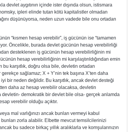
a devlet aygıtının içinde ister dışında olsun, istismara
omsky, ipleri elinde tutan kötü kapitalistler olmadan
ağını düşünüyorsa, neden uzun vadede bile onu ortadan
cünün “kısmen hesap verebilir”, iş gücünün ise “tamamen
r. Öncelikle, burada devlet gücünün hesap verebilirliği
fından desteklenen iş gücünün hesap verebilirliğinin mi
ücünün hesap verebilirliğinin mi karşılaştırıldığından emin
 bu karşıtlık, doğru olsa bile, devletin ortadan
ir gerekçe sağlamaz; X + Y’nin tek başına X’ten daha
 iyi bir neden değildir. Bu karşıtlık, ancak devlet desteği
ten daha az hesap verebilir olacaksa, devletin
a devletin- demokratik bir devlet bile olsa- gerçek anlamda
sap verebilir olduğu açıktır.
/veya mal varlığınızı ancak bunları vermeyi kabul
bunları zorla alabilir. Elbette mevcut temsilcilerinizi
ancak bu sadece birkaç yıllık aralıklarla ve komşularınızın