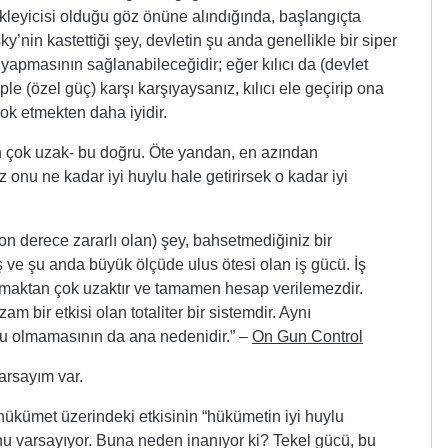
kleyicisi olduğu göz önüne alındığında, başlangıçta
y’nin kastettiği şey, devletin şu anda genellikle bir siper
apmasının sağlanabileceğidir; eğer kılıcı da (devlet
le (özel güç) karşı karşıyaysanız, kılıcı ele geçirip ona
yok etmekten daha iyidir.
n çok uzak- bu doğru. Öte yandan, en azından
 onu ne kadar iyi huylu hale getirirsek o kadar iyi
on derece zararlı olan) şey, bahsetmediğiniz bir
 ve şu anda büyük ölçüde ulus ötesi olan iş gücü. İş
lmaktan çok uzaktır ve tamamen hesap verilemezdir.
 bir etkisi olan totaliter bir sistemdir. Aynı
u olmamasının da ana nedenidir.” –
On Gun Control
varsayım var.
hükümet üzerindeki etkisinin “hükümetin iyi huylu
 varsayıyor. Buna neden inanıyor ki? Tekel gücü, bu