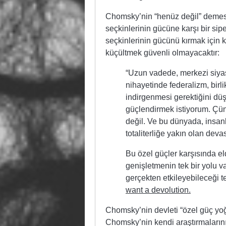
Chomsky’nin “henüz değil” demesi
seçkinlerinin gücüne karşı bir siper
seçkinlerinin gücünü kırmak için 
küçültmek güvenli olmayacaktır:
“Uzun vadede, merkezi siyas
nihayetinde federalizm, birl
indirgenmesi gerektiğini d
güçlendirmek istiyorum. Çü
değil. Ve bu dünyada, insanl
totaliterliğe yakın olan dev
Bu özel güçler karşısında e
genişletmenin tek bir yolu va
gerçekten etkileyebileceği 
want a devolution.
Chomsky’nin devleti “özel güç yoğ
Chomsky’nin kendi araştırmalarının