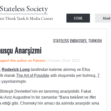
Stateless Society
STORE
About
ist Think Tank & Media Center
STATELESS EMBASSIES
,
TURKISH
usçu Anarşizmi
upport this author on Patreon
|
October 22nd, 2022
,
Roderick Long
tarafından kaleme alınmış ve Efsa
İlk olarak
The Art of Possible
adlı oluşumda yer bulmuş,
7
 yayınlanmıştır.
leşik Devletleri’nin en tanınmış anarşistidir. Fakat
ıpkı Aziz Augustine’in bir zamanlar “Bana bekâret ve iffet
 ettiği gibi. Chomsky’nin amacı da aslında anarşidir ama