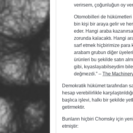
verirsem, çoğunluğun oy verd
Otomobilleri de hükümetleri s
bin kişi bir araya gelir ve he
eder. Hangi araba kazanırsa 
zorunda kalacaktı. Hangi ara
sarf etmek hiçbirimize para
arabam grubun diğer üyeleri
ürünleri bu şekilde satın al
gibi, kıyaslayabilseydim b
değmezdi.” –
The Machiner
Demokratik hükümet tarafından sağ
hesap verebilirlikle karşılaştırı
başlıca işlevi, halkı bir şekilde ye
getirmektir.
Bunların hiçbiri Chomsky için yeni
etmiştir: