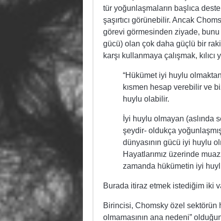
tür yoğunlaşmaların başlıca deste
şaşırtıcı görünebilir. Ancak Chomsk
görevi görmesinden ziyade, bunu y
gücü) olan çok daha güçlü bir rakip
karşı kullanmaya çalışmak, kılıcı 
“Hükümet iyi huylu olmakta
kısmen hesap verebilir ve biz
huylu olabilir.
İyi huylu olmayan (aslında s
şeydir- oldukça yoğunlaşmış
dünyasının gücü iyi huylu o
Hayatlarımız üzerinde muazzam
zamanda hükümetin iyi huyl
Burada itiraz etmek istediğim iki 
Birincisi, Chomsky özel sektörün 
olmamasının ana nedeni” olduğunu