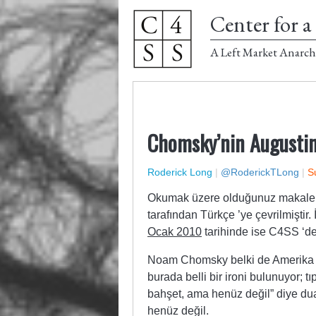
Center for a 
A Left Market Anarch
Chomsky’nin Augustin
Roderick Long
|
@RoderickTLong
|
S
Okumak üzere olduğunuz makale
tarafından Türkçe ’ye çevrilmiştir. 
Ocak 2010
tarihinde ise C4SS ‘de
Noam Chomsky belki de Amerika Bir
burada belli bir ironi bulunuyor; t
bahşet, ama henüz değil” diye dua
henüz değil.