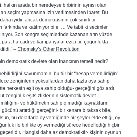
, halkın arada bir neredeyse birbirinin aynısı olan
ından seçim yapmasına izin verilmesinden ibaret. Bu
daha iyidir, ancak demokrasinin çok sınırlı bir
 farkında ve katılmıyor bile. … Ve tabii ki seçimler
ınıyor. Son kongre seçimlerinde kazananların yüzde
a para harcadı ve kampanyalar ezici bir çoğunlukla
dildi.” –
Chomsky’s Other Revolution
n demokratik devlete olan inancının temeli nedir?
ilirliğini savunmamın, bu tür bir “hesap verebilirliğin”
ylece zenginlerin yoksullardan daha fazla oya sahip
tte herkesin eşit oya sahip olduğu- gerçeğini göz ardı
ut zenginlik eşitsizliklerinin sistematik devlet
lılığını- ve hükümetin sahip olmadığı kaynakların
gücünü artırdığı gerçeğini- bir kenara bıraksak bile,
lsun, bu dolarlarla oy verdiğinde bir şeyler elde ettiği, oy
ğunluk ile birlikte oy vermediği sürece hedeflediği hiçbir
geçerlidir. Hangisi daha az demokratiktir- kişinin oyunun