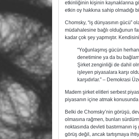
etkinliğinin kişinin kaynaklarına 
etkin oy hakkına sahip olmadığı b
Chomsky, “iş dünyasının gücü” ol
müdahalesine bağlı olduğunun fark
kadar çok şey yapmıştır. Kendisinin 
“Yoğunlaşmış gücün herhangi
denetimine ya da bu bağlamd
Şirket zenginliği de dahil o
işleyen piyasalara karşı old
karşıdırlar.” – Demokrasi Üz
Madem şirket elitleri serbest piy
piyasanın içine atmak konusunda 
Belki de Chomsky’nin görüşü, devl
olmasına rağmen, bunları sürdürm
noktasında devleti bastırmanın iş
görüş değil, ancak tartışmaya ihti