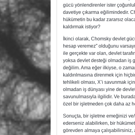
gücü yönlendirenler ister çoğunlukl
davetiye çıkarma eğilimindedir. Ch
hükümetin bu kadar zararsız olac
kaldırmak istiyor?
İkinci olarak, Chomsky devlet gü
hesap veremez” olduğunu varsayıyo
ile gerçekte var olan, devlet tara
yoksa devlet desteği olmadan iş g
değilim. Ama eğer ilkiyse, o zaman
kaldırılmasına direnmek için hiçb
tehlikeli olması, X’i savunmak için
olmadan iş dünyası yine de devlet
savunulmasıyla ilgilidir. Ve burad
özel bir işletmeden çok daha az he
Sonuçta, bir işletme emeğinizi ve
ederseniz alabilirken, bir hükümet 
görevden almaya çalışabilirsiniz, 