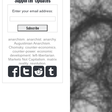
Supporter Updates
Enter your email address:
anarchism
,
anarchist
,
anarchy
,
Augustinian Anarchism
,
Chomsky
,
counter-economics
,
counter-power
,
economic
development
,
left-libertarian
,
Markets Not Capitalism
,
matrix
reality
,
revolution
,