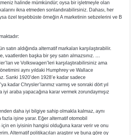
tmeniz halinde mümkündür; oysa bir işletmeyle olan
şkalarını ikna etmeden sonlandırabilirsiniz. Dahası, her
oysa özel teşebbüste örneğin A marketinin sebzelerini ve B
maktadır:
ün satın aldığında alternatif markaları karşılaştırabilir.
zde, vaatlerden başka bir şey satın almazsınız. …
r’ları ve Volkswagen’leri karşılaştırabilirsiniz ama
önetimini aynı yıldaki Humphrey ve Wallace
maz. Sanki 1920’den 1928’e kadar sadece
ya kadar Chrysler’larımız varmış ve sonraki dört yıl
a iyi araba yapacağına karar vermek zorundaymışız
enden daha iyi bilgiye sahip olmakla kalmaz, aynı
azla işine yarar. Eğer alternatif otomobil
 için en iyisinin hangisi olduğuna karar verir ve onu
m. Alternatif politikacıları araştırır ve buna göre oy