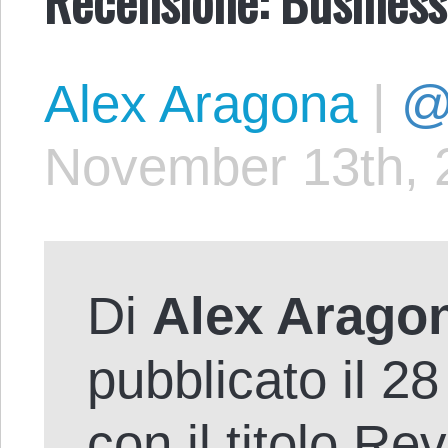
Alex Aragona
|
@
November 13th, 
Di
Alex Arago
pubblicato il 2
con il titolo
Rev