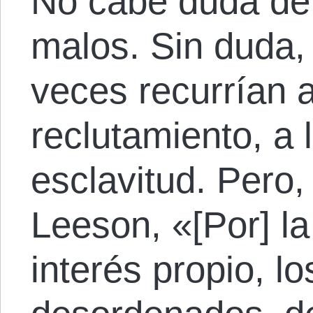
No cabe duda de 
malos. Sin duda, 
veces recurrían a
reclutamiento, a l
esclavitud. Pero
Leeson, «[Por] l
interés propio, l