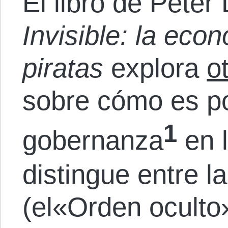
El libro de Peter
Invisible: la eco
piratas
explora
o
sobre cómo es po
1
gobernanza
en 
distingue entre l
(el«Orden oculto