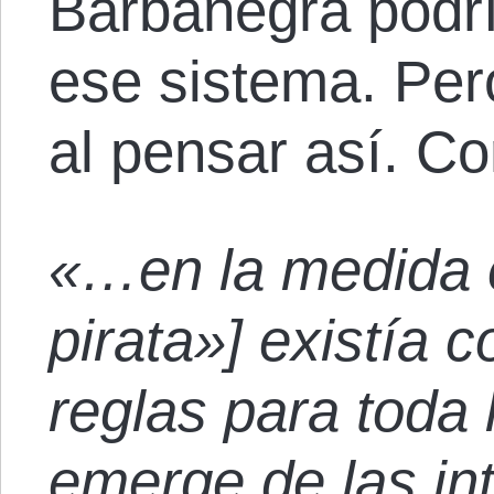
Barbanegra podr
ese sistema. Per
al pensar así. C
«…en la medida e
pirata»] existía
reglas para toda 
emerge de las int