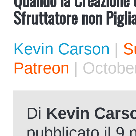
Sfruttatore non Pigli
Kevin Carson
|
S
Patreon
|
October
Di
Kevin Cars
pubblicato il 